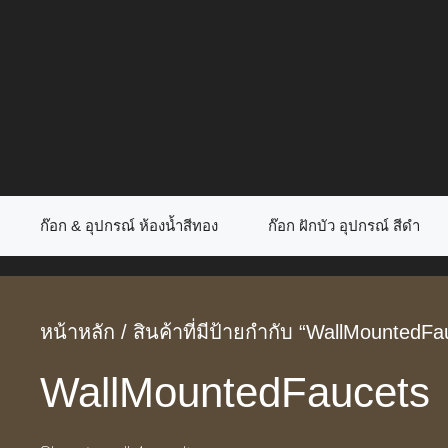
Skip
to
content
ก๊อก & อุปกรณ์ ห้องน้ำสีทอง
ก๊อก ฝักบัว อุปกรณ์ สีดำ
หน้าหลัก
/ สินค้าที่มีป้ายกำกับ “WallMountedFa
WallMountedFaucets