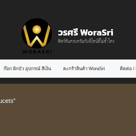
วรศรี WoraSri
ฟังก์ชันครบครันกับดีไซน์ที่ไม่ซ้ำใคร
ก๊อก ฝักบัว อุปกรณ์ สีเงิน
ตะกร้าสินค้า WoraSri
ติดต่อ / ส
ucets”