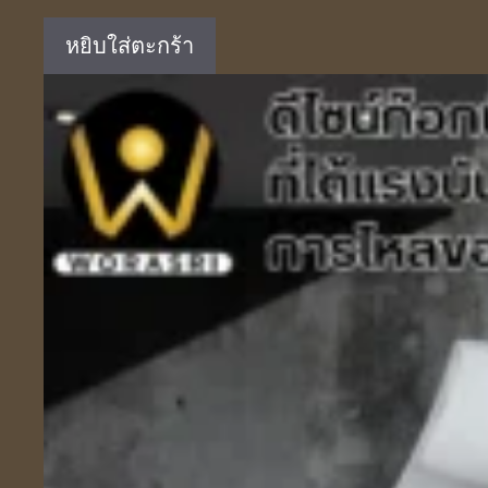
was:
is:
หยิบใส่ตะกร้า
฿5,290.00.
฿3,490.00.