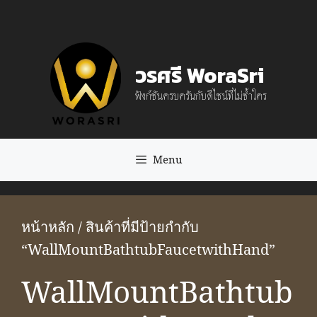
Skip
to
content
วรศรี WoraSri
ฟังก์ชันครบครันกับดีไซน์ที่ไม่ซ้ำใคร
Menu
หน้าหลัก
/ สินค้าที่มีป้ายกำกับ
“WallMountBathtubFaucetwithHand”
WallMountBathtub