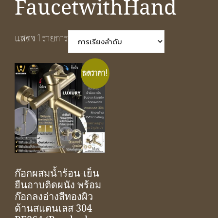
FaucetwithHand
แสดง 1 รายการ
ลดราคา!
ก๊อกผสมน้ำร้อน-เย็น
ยืนอาบติดผนัง พร้อม
ก๊อกลงอ่างสีทองผิว
ด้านสแตนเลส 304