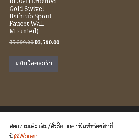
BF364 (Brushed
Gold Swivel
Bathtub Spout
Faucet Wall
Mounted)
Original
Current
฿
5,390.00
฿
3,590.00
price
price
was:
is:
หยิบใส่ตะกร้า
฿5,390.00.
฿3,590.00.
สอบถามเพิ่มเติม/สั่งซื้อ Line : พิมพ์หรือคลิกที่
นี่
@Worasri