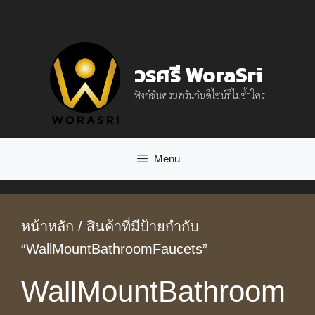
Skip
to
content
วรศรี WoraSri
ฟังก์ชันครบครันกับดีไซน์ที่ไม่ซ้ำใคร
Menu
หน้าหลัก
/ สินค้าที่มีป้ายกำกับ
“WallMountBathroomFaucets”
WallMountBathroom