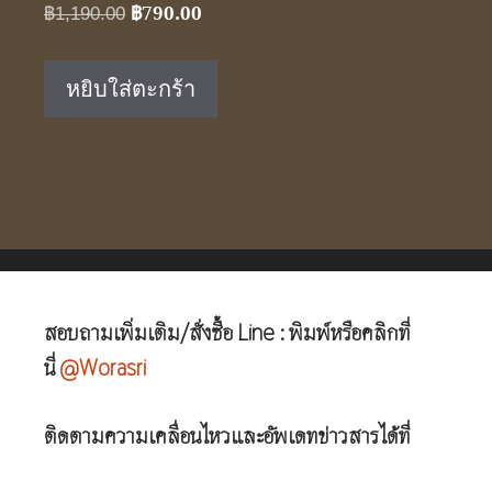
฿
790.00
Original
Current
฿
1,190.00
price
price
was:
is:
หยิบใส่ตะกร้า
฿1,190.00.
฿790.00.
สอบถามเพิ่มเติม/สั่งซื้อ Line : พิมพ์หรือคลิกที่
นี่
@Worasri
ติดตามความเคลื่อนไหวและอัพเดทข่าวสารได้ที่