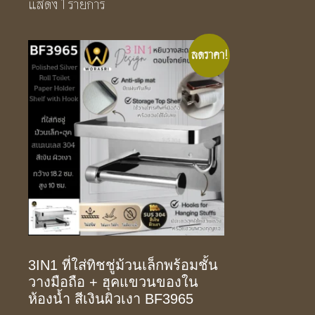
แสดง 1 รายการ
ลดราคา!
3IN1 ที่ใส่ทิชชู่ม้วนเล็กพร้อมชั้น
วางมือถือ + ฮุคแขวนของใน
ห้องน้ำ สีเงินผิวเงา BF3965