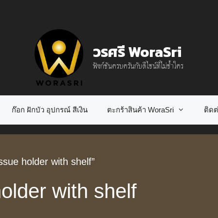
วรศรี WoraSri
ฟังก์ชันครบครันกับดีไซน์ที่ไม่ซ้ำใคร
ก๊อก ฝักบัว อุปกรณ์ สีเงิน
ตะกร้าสินค้า WoraSri
ติดต่
ssue holder with shelf”
older with shelf