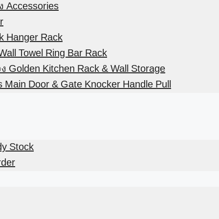
้ง Accessories
r
ok Hanger Rack
ง Wall Towel Ring Bar Rack
ทอง Golden Kitchen Rack & Wall Storage
ss Main Door & Gate Knocker Handle Pull
dy Stock
rder