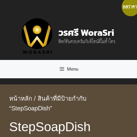
Skip
ลดราคา
to
content
วรศรี WoraSri
ฟังก์ชันครบครันกับดีไซน์ที่ไม่ซ้ำใคร
Menu
หน้าหลัก
/ สินค้าที่มีป้ายกำกับ
“StepSoapDish”
StepSoapDish