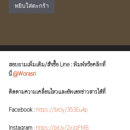
was:
is:
หยิบใส่ตะกร้า
฿1,750.00.
฿890.00.
สอบถามเพิ่มเติม/สั่งซื้อ Line : พิมพ์หรือคลิกที่
นี่
@Worasri
ติดตามความเคลื่อนไหวและอัพเดทข่าวสารได้ที่
Facebook
:
https://bit.ly/353Eu4p
Instagram
:
https://bit.ly/2xJqFMB