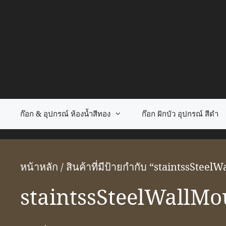
Skip
to
content
ก๊อก & อุปกรณ์ ห้องน้ำสีทอง
ก๊อก ฝักบัว อุปกรณ์ สีดำ
หน้าหลัก
/ สินค้าที่มีป้ายกำกับ “staintssSt
staintssSteelWallM