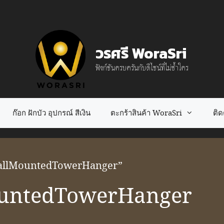
วรศรี WoraSri
ฟังก์ชันครบครันกับดีไซน์ที่ไม่ซ้ำใคร
ก๊อก ฝักบัว อุปกรณ์ สีเงิน
ตะกร้าสินค้า WoraSri
ติดต
eelWallMountedTowerHanger”
ountedTowerHanger