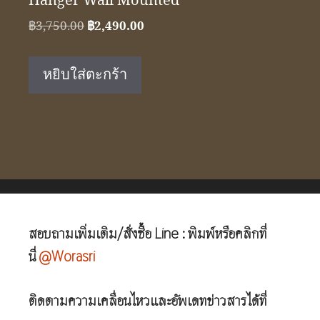
Hanger Wall Mounted
Original
Current
฿
3,750.00
฿
2,490.00
price
price
was:
is:
หยิบใส่ตะกร้า
฿3,750.00.
฿2,490.00.
สอบถามเพิ่มเติม/สั่งซื้อ Line : พิมพ์หรือคลิกที่
นี่
@Worasri
ติดตามความเคลื่อนไหวและอัพเดทข่าวสารได้ที่