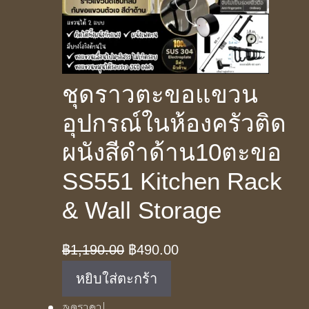
ชุดราวตะขอแขวน
อุปกรณ์ในห้องครัวติด
ผนังสีดำด้าน10ตะขอ
SS551 Kitchen Rack
& Wall Storage
Original
Current
฿
1,190.00
฿
490.00
price
price
หยิบใส่ตะกร้า
was:
is:
ลดราคา!