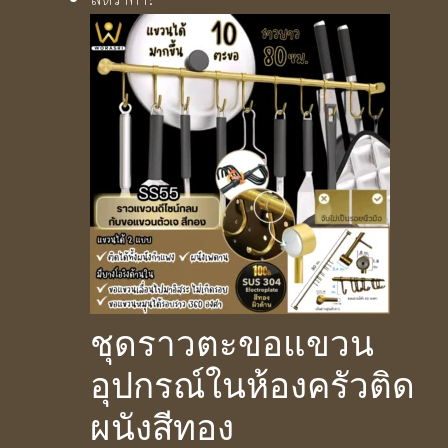
฿1,190.00.
฿490.00.
ชุดราวตะขอแขวน
อุปกรณ์ในห้องครัวติด
ผนังสีทอง