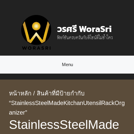
Skip
to
วรศรี WoraSri
content
ฟังก์ชันครบครันกับดีไซน์ที่ไม่ซ้ำใคร
Menu
หน้าหลัก
/ สินค้าที่มีป้ายกำกับ
“StainlessSteelMadeKitchanUtensilRackOrg
anizer”
StainlessSteelMade