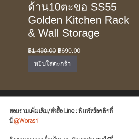
ด้าน10ตะขอ SS55
Golden Kitchen Rack
& Wall Storage
Original
Current
฿
1,490.00
฿
690.00
price
price
หยิบใส่ตะกร้า
was:
is:
฿1,490.00.
฿690.00.
สอบถามเพิ่มเติม/สั่งซื้อ Line : พิมพ์หรือคลิกที่
นี่
@Worasri