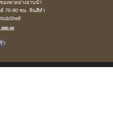
งของพาดอ่างอาบน้ำ
ด้ 70-90 ซม. หินสีดำ
htubShelf
iginal
Current
2,890.00
ice
price
s:
is:
ร้า
,350.00.
฿2,890.00.