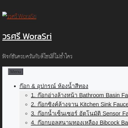
Skip
to
content
วรศรี WoraSri
ฟังก์ชันครบครันกับดีไซน์ที่ไม่ซ้ำใคร
Menu
ก๊อก & อุปกรณ์ ห้องน้ำสีทอง
1. ก๊อกอ่างล้างหน้า Bathroom Basin F
2. ก๊อกซิงค์ล้างจาน Kitchen Sink Fauc
3. ก๊อกน้ำเซ็นเซอร์ อัตโนมัติ Sensor F
4. ก๊อกบอลสนามทองเหลือง Bibcock Bal