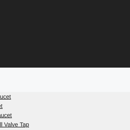
aucet
et
aucet
l Valve Tap