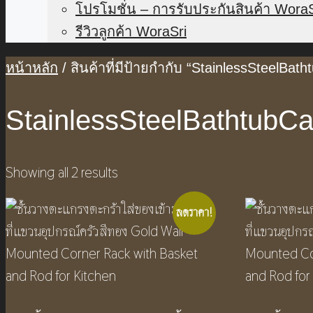
โปรโมชั่น – การรับประกันสินค้า WoraS
รีวิวลูกค้า WoraSri
หน้าหลัก
/ สินค้าที่มีป้ายกำกับ “StainlessSteelBa
StainlessSteelBathtubC
Showing all 2 results
ลดราคา!