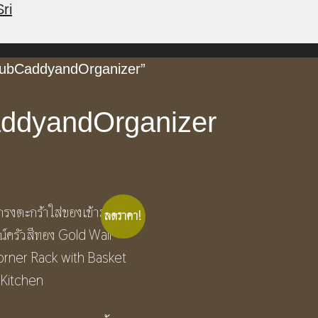
ri
thtubCaddyandOrganizer”
addyandOrganizer
ลดราคา!