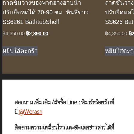
ถาดชั้นวางของพาดอ่างอาบน้ำ
ถาดชั้นวา
ปรับยืดหดได้ 70-90 ซม. หินสีขาว
ปรับยืดหดไ
SS6261 BathtubShelf
SS626 Bat
Original
Current
Or
฿
4,350.00
฿
2,890.00
฿
4,350.00
฿
price
price
pr
was:
is:
wa
หยิบใส่ตะกร้า
หยิบใส่ตะก
฿4,350.00.
฿2,890.00.
฿4
สอบถามเพิ่มเติม/สั่งซื้อ Line : พิมพ์หรือคลิกที่
นี่
@Worasri
ติดตามความเคลื่อนไหวและอัพเดทข่าวสารได้ที่