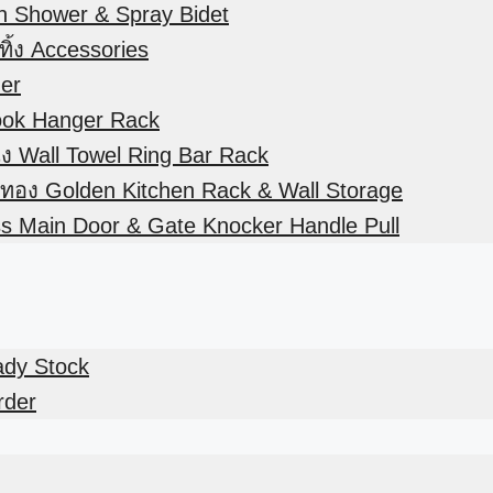
in Shower & Spray Bidet
ิ้ง Accessories
der
ook Hanger Rack
ัง Wall Towel Ring Bar Rack
สีทอง Golden Kitchen Rack & Wall Storage
ss Main Door & Gate Knocker Handle Pull
eady Stock
rder