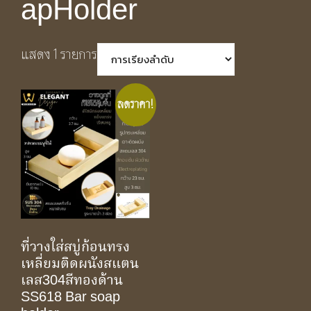
apHolder
แสดง 1 รายการ
ลดราคา!
ที่วางใส่สบู่ก้อนทรง
เหลี่ยมติดผนังสแตน
เลส304สีทองด้าน
SS618 Bar soap