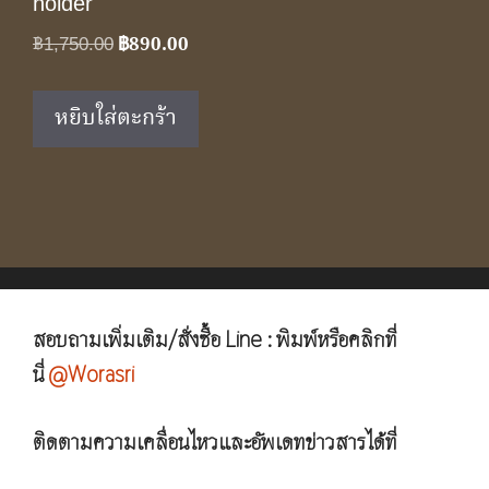
holder
Original
Current
฿
1,750.00
฿
890.00
price
price
was:
is:
หยิบใส่ตะกร้า
฿1,750.00.
฿890.00.
สอบถามเพิ่มเติม/สั่งซื้อ Line : พิมพ์หรือคลิกที่
นี่
@Worasri
ติดตามความเคลื่อนไหวและอัพเดทข่าวสารได้ที่