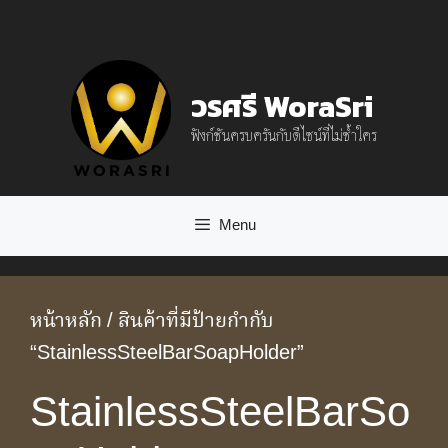
Skip
to
content
วรศรี WoraSri
ฟังก์ชันครบครันกับดีไซน์ที่ไม่ซ้ำใคร
Menu
หน้าหลัก
/ สินค้าที่มีป้ายกำกับ
“StainlessSteelBarSoapHolder”
StainlessSteelBarSo