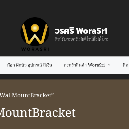
วรศรี WoraSri
ฟังก์ชันครบครันกับดีไซน์ที่ไม่ซ้ำใคร
ก๊อก ฝักบัว อุปกรณ์ สีเงิน
ตะกร้าสินค้า WoraSri
ติดต
serWallMountBracket”
MountBracket