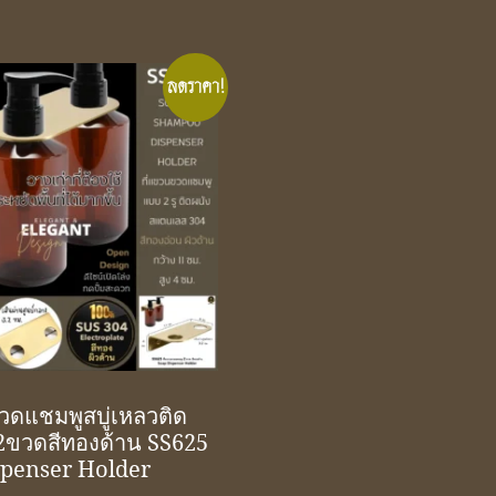
ลดราคา!
วดแชมพูสบู่เหลวติด
2ขวดสีทองด้าน SS625
spenser Holder