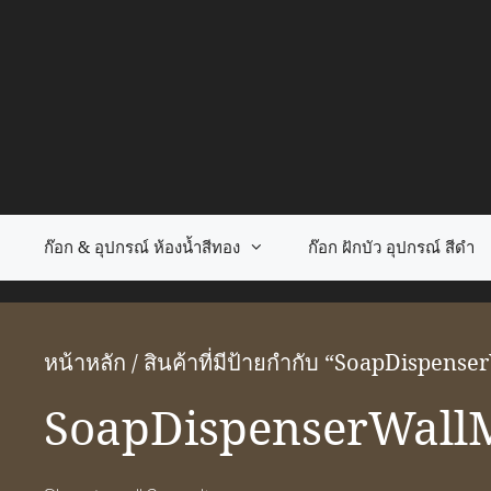
Skip
to
content
ก๊อก & อุปกรณ์ ห้องน้ำสีทอง
ก๊อก ฝักบัว อุปกรณ์ สีดำ
หน้าหลัก
/ สินค้าที่มีป้ายกำกับ “SoapDispen
SoapDispenserWall