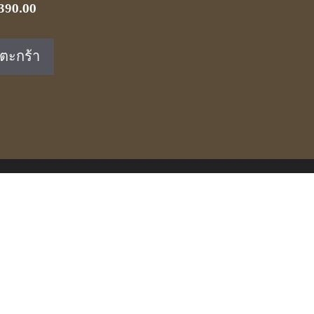
riginal
Current
390.00
rice
price
as:
is:
่ตะกร้า
590.00.
฿390.00.