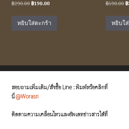
Original
Current
O
฿
290.00
฿
190.00
฿
590.00
฿
price
price
p
was:
is:
w
หยิบใส่ตะกร้า
หยิบใส
฿290.00.
฿190.00.
฿
สอบถามเพิ่มเติม/สั่งซื้อ Line : พิมพ์หรือคลิกที่
นี่
@Worasri
ติดตามความเคลื่อนไหวและอัพเดทข่าวสารได้ที่