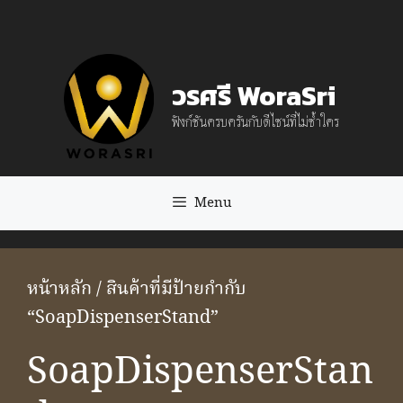
Skip
to
content
วรศรี WoraSri
ฟังก์ชันครบครันกับดีไซน์ที่ไม่ซ้ำใคร
Menu
หน้าหลัก
/ สินค้าที่มีป้ายกำกับ
“SoapDispenserStand”
SoapDispenserStan