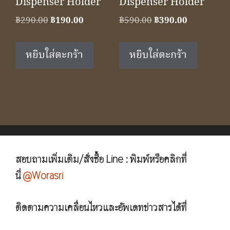
Dispenser Holder
Dispenser Holder
Original
Current
Original
Current
฿
290.00
฿
190.00
฿
590.00
฿
390.00
price
price
price
price
was:
is:
was:
is:
หยิบใส่ตะกร้า
หยิบใส่ตะกร้า
฿290.00.
฿190.00.
฿590.00.
฿390.00.
สอบถามเพิ่มเติม/สั่งซื้อ Line : พิมพ์หรือคลิกที่
นี่
@Worasri
ติดตามความเคลื่อนไหวและอัพเดทข่าวสารได้ที่