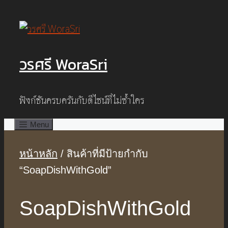
Skip
to
content
วรศรี WoraSri
ฟังก์ชันครบครันกับดีไซน์ที่ไม่ซ้ำใคร
Menu
หน้าหลัก
/ สินค้าที่มีป้ายกำกับ
“SoapDishWithGold”
SoapDishWithGold