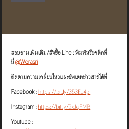
฿990.00.
฿490.00.
สอบถามเพิ่มเติม/สั่งซื้อ Line : พิมพ์หรือคลิกที่
นี่
@Worasri
ติดตามความเคลื่อนไหวและอัพเดทข่าวสารได้ที่
Facebook
:
https://bit.ly/353Eu4p
Instagram
:
https://bit.ly/2xJqFMB
Youtube
: