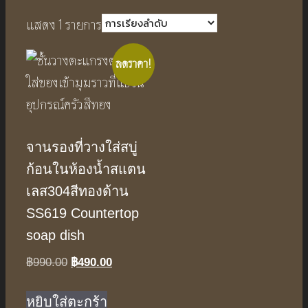
แสดง 1 รายการ
ลดราคา!
จานรองที่วางใส่สบู่
ก้อนในห้องน้ำสแตน
เลส304สีทองด้าน
SS619 Countertop
soap dish
Original
Current
฿
990.00
฿
490.00
price
price
was:
is:
หยิบใส่ตะกร้า