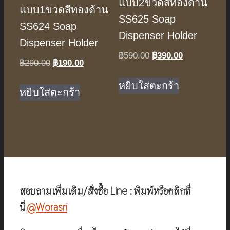
แบบ2ขวดสีทองด้าน
แบบ1ขวดสีทองด้าน
SS625 Soap
SS624 Soap
Dispenser Holder
Dispenser Holder
Original
Current
฿
590.00
฿
390.00
Original
Current
฿
290.00
฿
190.00
price
price
price
price
was:
is:
หยิบใส่ตะกร้า
was:
is:
หยิบใส่ตะกร้า
฿590.00.
฿390.00.
฿290.00.
฿190.00.
สอบถามเพิ่มเติม/สั่งซื้อ Line : พิมพ์หรือคลิกที่
นี่
@Worasri