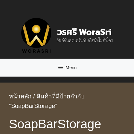
Skip
to
content
วรศรี WoraSri
ฟังก์ชันครบครันกับดีไซน์ที่ไม่ซ้ำใคร
Menu
หน้าหลัก
/ สินค้าที่มีป้ายกำกับ
“SoapBarStorage”
SoapBarStorage