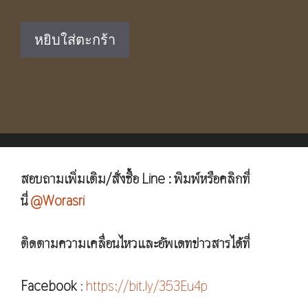
price
price
was:
is:
หยิบใส่ตะกร้า
฿1,750.00.
฿890.00.
สอบถามเพิ่มเติม/สั่งซื้อ Line : พิมพ์หรือคลิกที่
นี่
@Worasri
ติดตามความเคลื่อนไหวและอัพเดทข่าวสารได้ที่
Facebook
:
https://bit.ly/353Eu4p