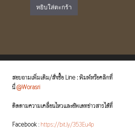
price
price
หยิบใส่ตะกร้า
was:
is:
฿10,350.00.
฿6,890.00.
สอบถามเพิ่มเติม/สั่งซื้อ Line : พิมพ์หรือคลิกที่
นี่
@Worasri
ติดตามความเคลื่อนไหวและอัพเดทข่าวสารได้ที่
Facebook
:
https://bit.ly/353Eu4p