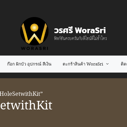
วรศรี WoraSri
ฟังก์ชันครบครันกับดีไซน์ที่ไม่ซ้ำใคร
ก๊อก ฝักบัว อุปกรณ์ สีเงิน
ตะกร้าสินค้า WoraSri
ติดต
4HoleSetwithKit”
etwithKit