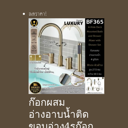
ลดราคา!
ก๊อกผสม
อ่างอาบน้ำติด
ขอบอ่าง4รูก๊อก