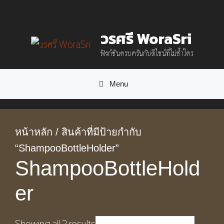
Skip
to
วรศรี WoraSri
content
ฟังก์ชันครบครันกับดีไซน์ที่ไม่ซ้ำใคร
Menu
หน้าหลัก
/ สินค้าที่มีป้ายกำกับ
“ShampooBottleHolder”
ShampooBottleHold
er
Showing all 2 results