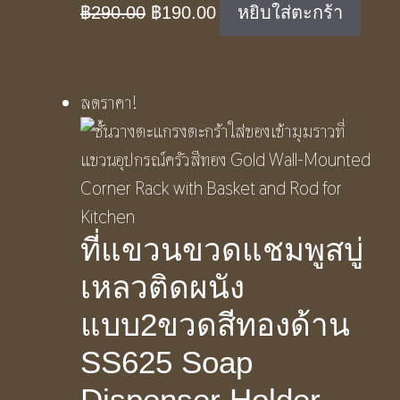
Original
Current
฿
290.00
฿
190.00
หยิบใส่ตะกร้า
price
price
was:
is:
฿290.00.
฿190.00.
ลดราคา!
ที่แขวนขวดแชมพูสบู่
เหลวติดผนัง
แบบ2ขวดสีทองด้าน
SS625 Soap
Dispenser Holder