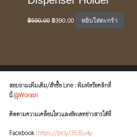
Original
Current
฿
590.00
฿
390.00
หยิบใส่ตะกร้า
price
price
was:
is:
฿590.00.
฿390.00.
สอบถามเพิ่มเติม/สั่งซื้อ Line : พิมพ์หรือคลิกที่
นี่
@Worasri
ติดตามความเคลื่อนไหวและอัพเดทข่าวสารได้ที่
Facebook
:
https://bit.ly/353Eu4p