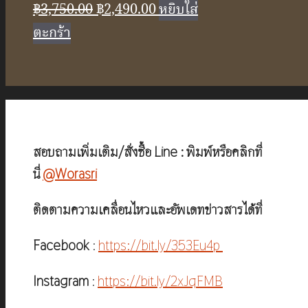
Original
Current
฿
3,750.00
฿
2,490.00
หยิบใส่
price
price
ตะกร้า
was:
is:
฿3,750.00.
฿2,490.00.
สอบถามเพิ่มเติม/สั่งซื้อ Line : พิมพ์หรือคลิกที่
นี่
@Worasri
ติดตามความเคลื่อนไหวและอัพเดทข่าวสารได้ที่
Facebook
:
https://bit.ly/353Eu4p
Instagram
:
https://bit.ly/2xJqFMB