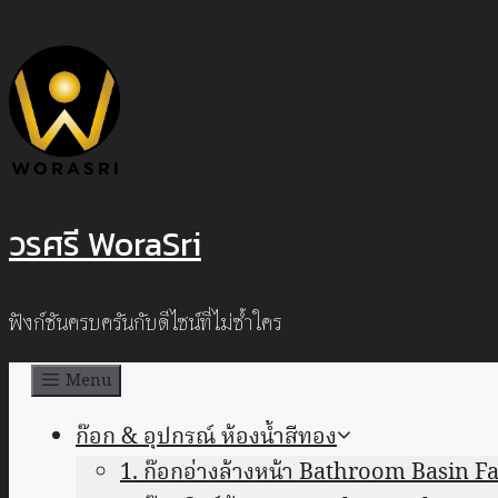
Skip
to
content
วรศรี WoraSri
ฟังก์ชันครบครันกับดีไซน์ที่ไม่ซ้ำใคร
Menu
ก๊อก & อุปกรณ์ ห้องน้ำสีทอง
1. ก๊อกอ่างล้างหน้า Bathroom Basin F