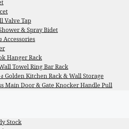
et
ucet
ll Valve Tap
n Shower & Spray Bidet
้ง Accessories
er
ook Hanger Rack
ัง Wall Towel Ring Bar Rack
สีทอง Golden Kitchen Rack & Wall Storage
rass Main Door & Gate Knocker Handle Pull
ady Stock