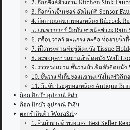
2. ก๊อกซิงค์ล้างจาน Kitchen Sink Fauc
3. ก๊อกน้ำเซ็นเซอร์ อัตโนมัติ Sensor Fa
4. ก๊อกบอลสนามทองเหลือง Bibcock Ba
5. เรนชาวเวอร์ ฝักบัว สายฉีดชำระ Rai
6. สต็อปวาลว์ ตะแกรง สะดือ ท่อสายน้ำทิ
7. ที่ใส่กระดาษทิชชู่ติดผนัง Tissue Hold
8. ตะขอฮุคราวแขวนผ้าติดผนัง Wall H
9. ราวห่วงแขวน ชั้นวางผ้าเช็ดตัวติดผน
10. ชั้นวาง ที่เก็บของแขวนผนังในครัว
11. มือจับประตูทองเหลือง Antique B
ก๊อก ฝักบัว อุปกรณ์ สีดำ
ก๊อก ฝักบัว อุปกรณ์ สีเงิน
ตะกร้าสินค้า WoraSri
1. สินค้าขายดี พร้อมส่ง Best Seller Re