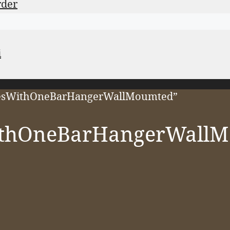
rder
i
helvesWithOneBarHangerWallMoumted”
ithOneBarHangerWall