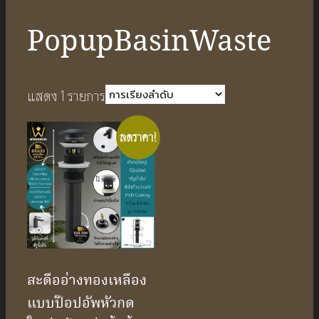
PopupBasinWaste
แสดง 1 รายการ
ลดราคา!
สะดืออ่างทองเหลือง
แบบป๊อปอัพหัวกด