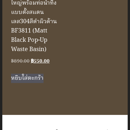
ใหญ่พร้อมท่อน้ำทิ้ง
แบบตั้งสแตน
เลส304สีดำผิวด้าน
BF3811 (Matt
Black Pop-Up
Waste Basin)
Original
Current
฿
890.00
฿
550.00
price
price
was:
is:
หยิบใส่ตะกร้า
฿890.00.
฿550.00.