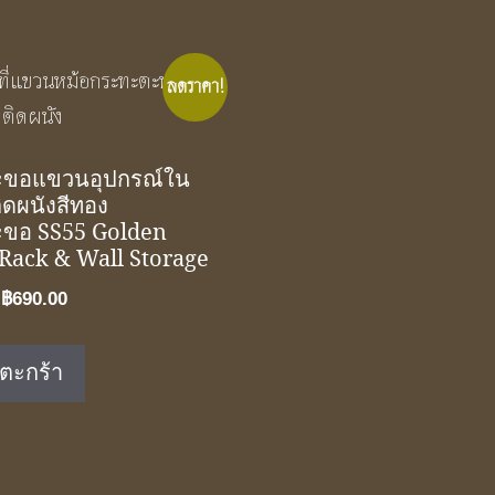
ลดราคา!
ะขอแขวนอุปกรณ์ใน
ิดผนังสีทอง
ะขอ SS55 Golden
Rack & Wall Storage
Original
Current
฿
690.00
price
price
was:
is:
่ตะกร้า
฿1,490.00.
฿690.00.