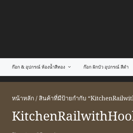
Skip
to
content
ก๊อก & อุปกรณ์ ห้องน้ำสีทอง
ก๊อก ฝักบัว อุปกรณ์ สีดำ
หน้าหลัก
/ สินค้าที่มีป้ายกำกับ “KitchenRailw
KitchenRailwithHoo