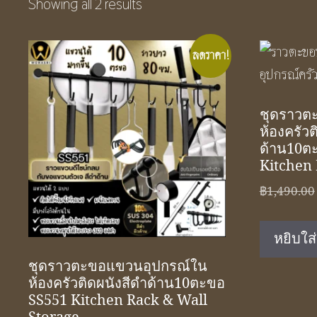
Showing all 2 results
ลดราคา!
ชุดราวต
ห้องครัวต
ด้าน10ต
Kitchen 
฿
1,490.00
หยิบใส
ชุดราวตะขอแขวนอุปกรณ์ใน
ห้องครัวติดผนังสีดำด้าน10ตะขอ
SS551 Kitchen Rack & Wall