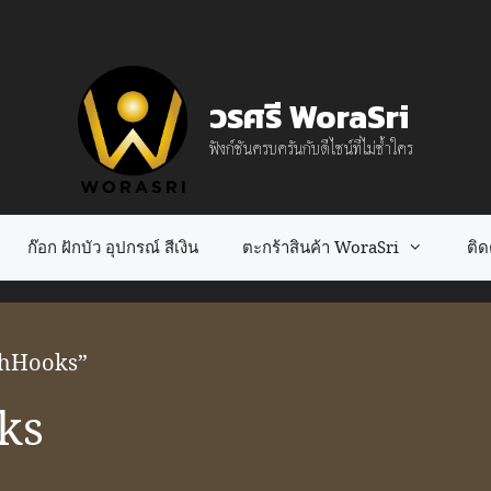
วรศรี WoraSri
ฟังก์ชันครบครันกับดีไซน์ที่ไม่ซ้ำใคร
ก๊อก ฝักบัว อุปกรณ์ สีเงิน
ตะกร้าสินค้า WoraSri
ติดต
ithHooks”
ks