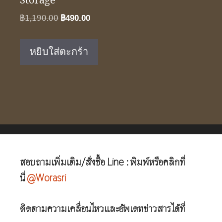
Storage
Original
Current
฿
1,190.00
฿
490.00
price
price
was:
is:
หยิบใส่ตะกร้า
฿1,190.00.
฿490.00.
สอบถามเพิ่มเติม/สั่งซื้อ Line : พิมพ์หรือคลิกที่
นี่
@Worasri
ติดตามความเคลื่อนไหวและอัพเดทข่าวสารได้ที่