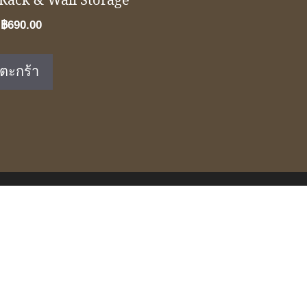
Rack & Wall Storage
Original
Current
฿
690.00
price
price
was:
is:
่ตะกร้า
฿1,490.00.
฿690.00.