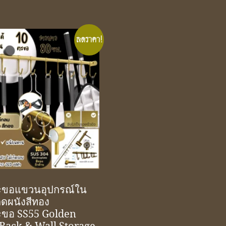
ลดราคา!
ะขอแขวนอุปกรณ์ใน
ิดผนังสีทอง
ะขอ SS55 Golden