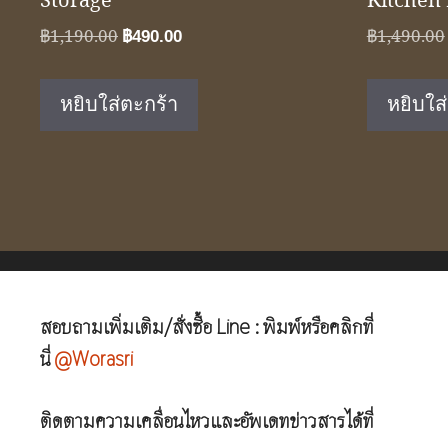
Storage
Kitchen 
Original
Current
฿
1,190.00
฿
1,490.00
฿
490.00
price
price
was:
is:
หยิบใส่ตะกร้า
หยิบใส
฿1,190.00.
฿490.00.
สอบถามเพิ่มเติม/สั่งซื้อ Line : พิมพ์หรือคลิกที่
นี่
@Worasri
ติดตามความเคลื่อนไหวและอัพเดทข่าวสารได้ที่