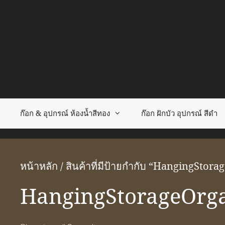
Skip
to
content
ก๊อก & อุปกรณ์ ห้องน้ำสีทอง
ก๊อก ฝักบัว อุปกรณ์ สีดำ
หน้าหลัก
/ สินค้าที่มีป้ายกำกับ “HangingStor
HangingStorageOrga