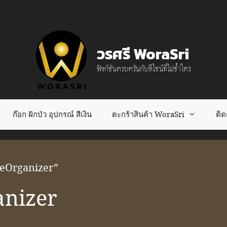
วรศรี WoraSri
ฟังก์ชันครบครันกับดีไซน์ที่ไม่ซ้ำใคร
ก๊อก ฝักบัว อุปกรณ์ สีเงิน
ตะกร้าสินค้า WoraSri
ติดต
ageOrganizer”
nizer