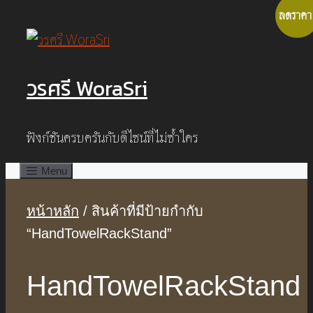
Skip
ลดราคา
to
content
วรศรี WoraSri
ฟังก์ชันครบครันกับดีไซน์ที่ไม่ซ้ำใคร
Menu
หน้าหลัก
/ สินค้าที่มีป้ายกำกับ
“HandTowelRackStand”
HandTowelRackStand