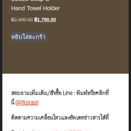
Hand Towel Holder
Original
Current
฿
2,490.00
฿
1,790.00
price
price
was:
is:
หยิบใส่ตะกร้า
฿2,490.00.
฿1,790.00.
สอบถามเพิ่มเติม/สั่งซื้อ Line : พิมพ์หรือคลิกที่
นี่
@Worasri
ติดตามความเคลื่อนไหวและอัพเดทข่าวสารได้ที่