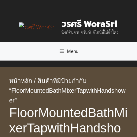
Skip
to
วรศรี WoraSri
content
ฟังก์ชันครบครันกับดีไซน์ที่ไม่ซ้ำใคร
Menu
หน้าหลัก
/ สินค้าที่มีป้ายกำกับ
“FloorMountedBathMixerTapwithHandshow
er”
FloorMountedBathMi
xerTapwithHandsho