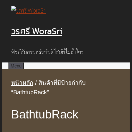
Skip
to
วรศรี WoraSri
content
ฟังก์ชันครบครันกับดีไซน์ที่ไม่ซ้ำใคร
Menu
หน้าหลัก
/ สินค้าที่มีป้ายกำกับ
“BathtubRack”
BathtubRack