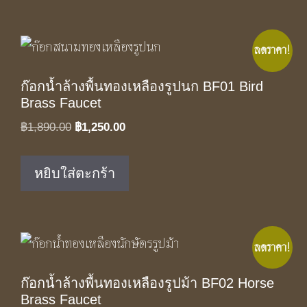
ลดราคา!
ก๊อกน้ำล้างพื้นทองเหลืองรูปนก BF01 Bird
Brass Faucet
Original
Current
฿
1,890.00
฿
1,250.00
price
price
was:
is:
หยิบใส่ตะกร้า
฿1,890.00.
฿1,250.00.
ลดราคา!
ก๊อกน้ำล้างพื้นทองเหลืองรูปม้า BF02 Horse
Brass Faucet