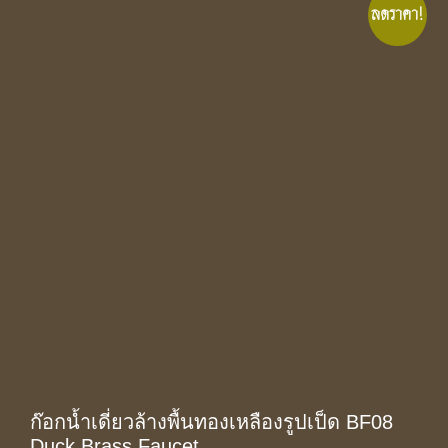
ลดราคา!
ก๊อกน้ำเดี่ยวล้างพื้นทองเหลืองรูปเป็ด BF08
Duck Brass Faucet