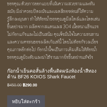
ก๊อกน้ำเย็นคอสั้นล้างพื้นติดผนังห้องน้ำสีทอง
ด้าน BF26 KOIOS Shark Faucet
Original
Current
฿
450.00
฿
290.00
price
price
was:
is:
หยิบใส่ตะกร้า
฿450.00.
฿290.00.