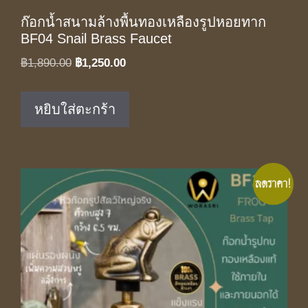
ก๊อกน้ำสนามล้างพื้นทองเหลืองรูปหอยทาก
BF04 Snail Brass Faucet
Original
Current
฿
1,890.00
฿
1,250.00
price
price
was:
is:
หยิบใส่ตะกร้า
฿1,890.00.
฿1,250.00.
ลดราคา!