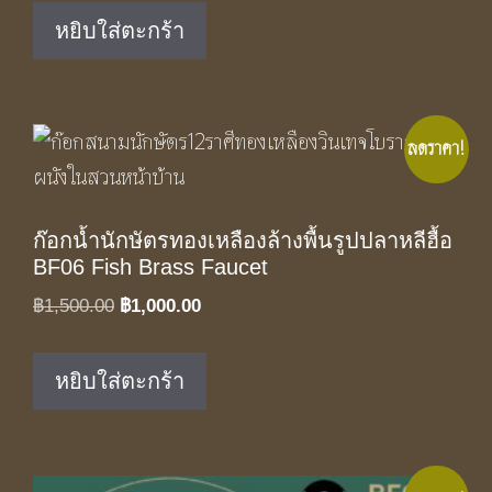
was:
is:
หยิบใส่ตะกร้า
฿1,650.00.
฿1,100.00.
ลดราคา!
ก๊อกน้ำนักษัตรทองเหลืองล้างพื้นรูปปลาหลีฮื้อ
BF06 Fish Brass Faucet
Original
Current
฿
1,500.00
฿
1,000.00
price
price
was:
is:
หยิบใส่ตะกร้า
฿1,500.00.
฿1,000.00.