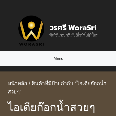
Skip
to
content
วรศรี WoraSri
ฟังก์ชันครบครันกับดีไซน์ที่ไม่ซ้ำใคร
Menu
หน้าหลัก
/ สินค้าที่มีป้ายกำกับ “ไอเดียก๊อกน้ำ
สวยๆ”
ไอเดียก๊อกน้ำสวยๆ