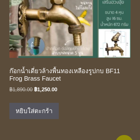
ก๊อกน้ำเดี่ยวล้างพื้นทองเหลืองรูปกบ BF11
Frog Brass Faucet
Original
Current
฿
1,890.00
฿
1,250.00
price
price
was:
is:
หยิบใส่ตะกร้า
฿1,890.00.
฿1,250.00.