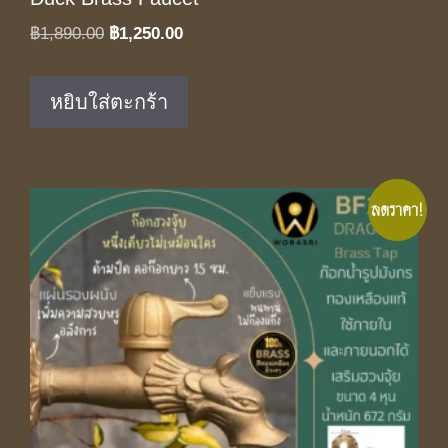
Original
Current
฿
1,890.00
฿
1,250.00
price
price
was:
is:
หยิบใส่ตะกร้า
฿1,890.00.
฿1,250.00.
ลดราคา!