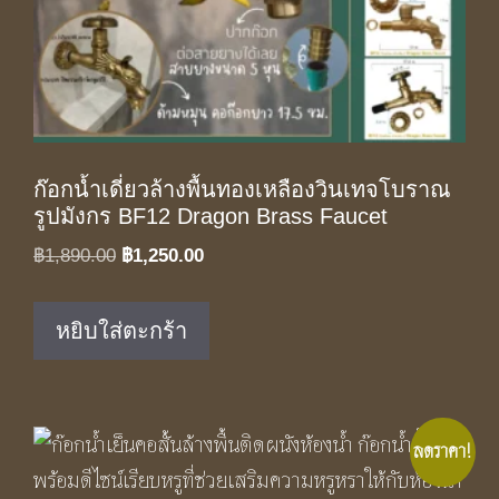
ก๊อกน้ำเดี่ยวล้างพื้นทองเหลืองวินเทจโบราณ
รูปมังกร BF12 Dragon Brass Faucet
Original
Current
฿
1,890.00
฿
1,250.00
price
price
was:
is:
หยิบใส่ตะกร้า
฿1,890.00.
฿1,250.00.
ลดราคา!