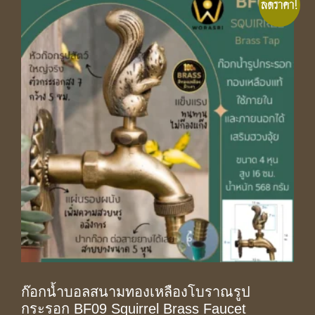
ลดราคา!
ก๊อกน้ำบอลสนามทองเหลืองโบราณรูป
กระรอก BF09 Squirrel Brass Faucet