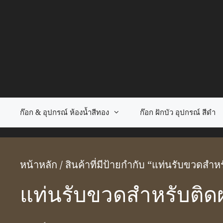
Skip
to
content
ก๊อก & อุปกรณ์ ห้องน้ำสีทอง
ก๊อก ฝักบัว อุปกรณ์ สีดำ
หน้าหลัก
/ สินค้าที่มีป้ายกำกับ “แท่นรับขวดสําห
แท่นรับขวดสําหรับติด