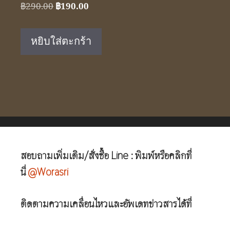
Original
Current
฿
290.00
฿
190.00
price
price
was:
is:
หยิบใส่ตะกร้า
฿290.00.
฿190.00.
สอบถามเพิ่มเติม/สั่งซื้อ Line : พิมพ์หรือคลิกที่
นี่
@Worasri
ติดตามความเคลื่อนไหวและอัพเดทข่าวสารได้ที่