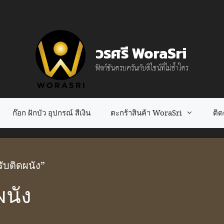
วรศรี WoraSri
ฟังก์ชันครบครันกับดีไซน์ที่ไม่ซ้ำใคร
ก๊อก ฝักบัว อุปกรณ์ สีเงิน
ตะกร้าสินค้า WoraSri
ติดต
รับติดผนัง”
ผนัง