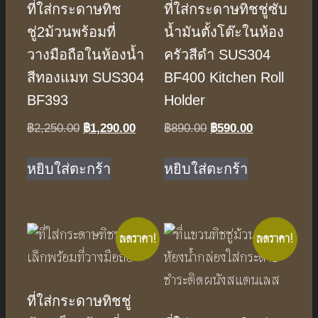
ที่ใส่กระดาษทิช
ที่ใส่กระดาษทิชชู่ซับ
ชู่2ม้วนพร้อมที่
น้ำมันตั้งโต๊ะในห้อง
วางมือถือในห้องน้ำ
ครัวสีดำ SUS304
สีทองแมท SUS304
BF400 Kitchen Roll
BF393
Holder
Original
Current
Original
Current
฿
2,250.00
฿
1,290.00
฿
890.00
฿
590.00
price
price
price
price
was:
is:
was:
is:
หยิบใส่ตะกร้า
หยิบใส่ตะกร้า
฿2,250.00.
฿1,290.00.
฿890.00.
฿590.00.
ลดราคา!
ลดราคา!
ที่ใส่กระดาษทิชชู่