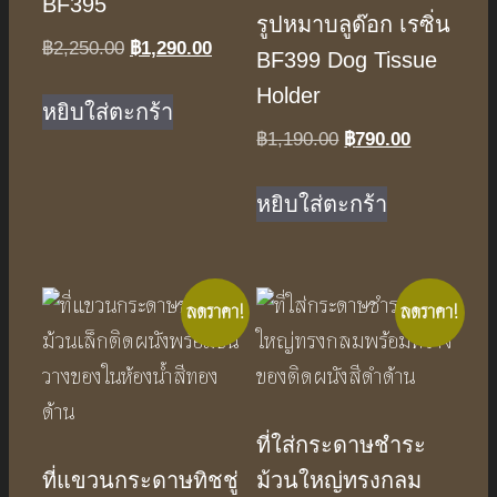
BF395
รูปหมาบลูด๊อก เรซิ่น
Original
Current
฿
2,250.00
฿
1,290.00
BF399 Dog Tissue
price
price
Holder
was:
is:
หยิบใส่ตะกร้า
฿2,250.00.
฿1,290.00.
Original
Current
฿
1,190.00
฿
790.00
price
price
was:
is:
หยิบใส่ตะกร้า
฿1,190.00.
฿790.00.
ลดราคา!
ลดราคา!
ที่ใส่กระดาษชำระ
ที่แขวนกระดาษทิชชู่
ม้วนใหญ่ทรงกลม