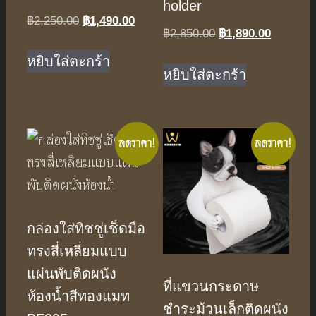
holder
Original
Current
฿
2,250.00
฿
1,490.00
Original
Current
฿
2,850.00
฿
1,890.00
price
price
price
price
was:
is:
หยิบใส่ตะกร้า
was:
is:
หยิบใส่ตะกร้า
฿2,250.00.
฿1,490.00.
฿2,850.00.
฿1,890.0
ลดราคา!
ลดราคา!
กล่องใส่ทิชชู่เช็ดมือ
ทรงสี่เหลี่ยมแบบ
แผ่นพับติดผนัง
ที่แขวนกระดาษ
ห้องน้ำสีทองแมท
ชำระม้วนเล็กติดผนัง