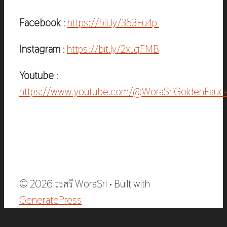
Facebook
:
https://bit.ly/353Eu4p
Instagram
:
https://bit.ly/2xJqFMB
Youtube
:
https://www.youtube.com/@WoraSriGoldenFauc
© 2026 วรศรี WoraSri
• Built with
GeneratePress