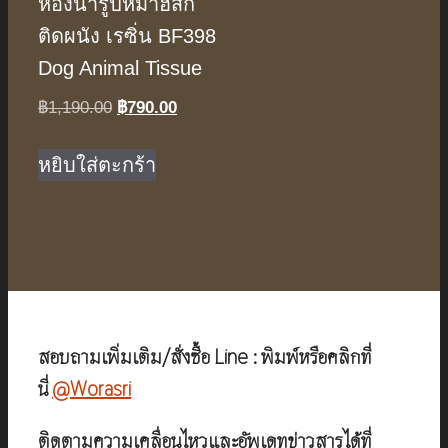
ห้องน้ำรูปหมาฮัสกี้
ติดผนัง เรซิ่น BF398
Dog Animal Tissue
Original
Current
฿
1,190.00
฿
790.00
price
price
was:
is:
หยิบใส่ตะกร้า
฿1,190.00.
฿790.00.
สอบถามเพิ่มเติม/สั่งซื้อ Line : พิมพ์หรือคลิกที่
นี่
@Worasri
ติดตามความเคลื่อนไหวและอัพเดทข่าวสารได้ที่