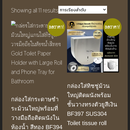
Showing all 11 results
ลดราคา!
ลดราคา!
กล่องใส่ทิชชู่ม้วน
ใหญ่ติดผนังพร้อม
กล่องใส่กระดาษชํา
ชั้นวางทรงตัวยูสีเงิน
ระม้วนใหญ่พร้อมที่
BF397 SUS304
วางมือถือติดผนังใน
Toilet tissue roll
ห้องน้ำ สีทอง BF394