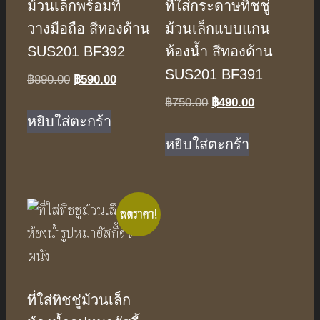
ม้วนเล็กพร้อมที่
ที่ใส่กระดาษทิชชู่
วางมือถือ สีทองด้าน
ม้วนเล็กแบบแกน
SUS201 BF392
ห้องน้ำ สีทองด้าน
SUS201 BF391
Original
Current
฿
890.00
฿
590.00
price
price
Original
Current
฿
750.00
฿
490.00
was:
is:
หยิบใส่ตะกร้า
price
price
฿890.00.
฿590.00.
was:
is:
หยิบใส่ตะกร้า
฿750.00.
฿490.00.
ลดราคา!
ที่ใส่ทิชชู่ม้วนเล็ก