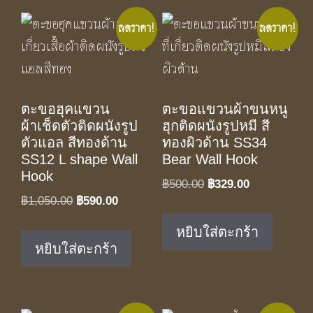
ลดราคา!
ลดราคา!
ตะขอฮุคแขวน
ตะขอแขวนผ้าขนหนู
ผ้าเช็ดตัวติดผนังรูป
ฮุกติดผนังรูปหมี สี
ตัวแอล สีทองด้าน
ทองผิวด้าน SS34
SS12 L shape Wall
Bear Wall Hook
Hook
Original
Current
฿
500.00
฿
329.00
Original
Current
฿
1,050.00
฿
590.00
price
price
price
price
was:
is:
หยิบใส่ตะกร้า
was:
is:
฿500.00.
฿329.00.
หยิบใส่ตะกร้า
฿1,050.00.
฿590.00.