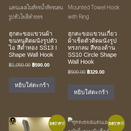
ฮุกตะขอแขวนผ้า
ฮุกตะขอแขวนเกี่ยว
ขนหนูติดผนังรูปตัว
ผ้าเช็ดตัวติดผนังรูป
ไอ สีดำทอง SS13 I
ทรงกลม สีทองด้าน
Shape Wall Hook
SS10 Circle Shape
Wall Hook
Original
Current
฿
1,050.00
฿
590.00
Original
Current
฿
500.00
฿
329.00
price
price
price
price
was:
is:
หยิบใส่ตะกร้า
was:
is:
฿1,050.00.
฿590.00.
หยิบใส่ตะกร้า
฿500.00.
฿329.00.
ลดราคา!
ลดราคา!