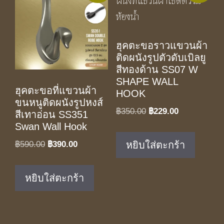
ฮุคตะขอราวแขวนผ้า
ติดผนังรูปตัวดับเบิลยู
สีทองด้าน SS07 W
SHAPE WALL
ฮุคตะขอที่แขวนผ้า
HOOK
ขนหนูติดผนังรูปหงส์
Original
Current
฿
350.00
฿
229.00
สีเทาอ่อน SS351
price
price
Swan Wall Hook
was:
is:
Original
Current
฿
590.00
฿
390.00
หยิบใส่ตะกร้า
฿350.00.
฿229.00.
price
price
was:
is:
หยิบใส่ตะกร้า
฿590.00.
฿390.00.