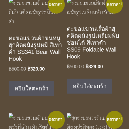
ลดราคา!
ลดราคา!
ตะขอแขวนเสื้อผ้าฮุ
คติดผนังรูปเหลี่ยมพับ
ตะขอแขวนผ้าขนหนู
ซ่อนได้ สีเทาดำ
ฮุกติดผนังรูปหมี สีเทา
SS09 Foldable Wall
ดำ SS341 Bear Wall
Hook
Hook
Original
Current
฿
500.00
฿
329.00
Original
Current
฿
500.00
฿
329.00
price
price
price
price
was:
is:
was:
is:
หยิบใส่ตะกร้า
หยิบใส่ตะกร้า
฿500.00.
฿329.00.
฿500.00.
฿329.00.
ลดราคา!
ลดราคา!