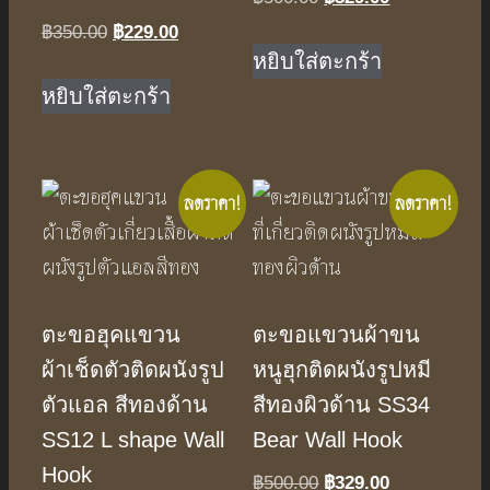
price
price
฿
350.00
Original
฿
229.00
Current
was:
is:
หยิบใส่ตะกร้า
price
price
฿500.00.
฿329.00.
was:
is:
หยิบใส่ตะกร้า
฿350.00.
฿229.00.
ลดราคา!
ลดราคา!
ตะขอฮุคแขวน
ตะขอแขวนผ้าขน
ผ้าเช็ดตัวติดผนังรูป
หนูฮุกติดผนังรูปหมี
ตัวแอล สีทองด้าน
สีทองผิวด้าน SS34
SS12 L shape Wall
Bear Wall Hook
Hook
฿
500.00
Original
฿
329.00
Current