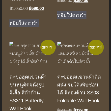
฿
590.00
Original
฿
390.00
Current
price
price
฿
1,050.00
Original
฿
590.00
Current
was:
is:
หยิบใส่ตะกร้า
price
price
฿590.00.
฿390.00.
was:
is:
หยิบใส่ตะกร้า
฿1,050.00.
฿590.00.
ลดราคา!
ลดราคา!
ตะขอฮุคแขวนผ้า
ตะขอฮุคแขวนผ้าติด
ขนหนูติดผนังรูป
ผนัง รูปโค้งพับซ่อน
ผีเสื้อ สีดำด้าน
ได้ สีทองด้าน SS08
SS311 Butterfly
Foldable Wall Hook
Wall Hook
฿
500.00
Original
฿
329.00
Current