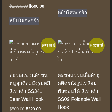
price
price
฿
1,050.00
Original
฿
590.00
Current
was:
is:
หยิบใส่ตะกร้า
price
price
฿500.00.
฿329.00.
was:
is:
หยิบใส่ตะกร้า
฿1,050.00.
฿590.00.
ลดราคา!
ลดราคา!
ตะขอแขวนผ้าขน
ตะขอแขวนเสื้อผ้าฮุ
หนูฮุกติดผนังรูปหมี
คติดผนังรูปเหลี่ยม
สีเทาดำ SS341
พับซ่อนได้ สีเทาดำ
Bear Wall Hook
SS09 Foldable Wall
Hook
฿
500.00
Original
฿
329.00
Current