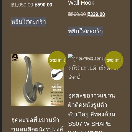
Wall Hook
฿
1,050.00
Original
฿
590.00
Current
price
price
฿
500.00
Original
฿
329.00
Current
was:
is:
หยิบใส่ตะกร้า
price
price
฿1,050.00.
฿590.00.
was:
is:
หยิบใส่ตะกร้า
฿500.00.
฿329.00.
ลดราคา!
ลดราคา!
ฮุคตะขอราวแขวน
ผ้าติดผนังรูปตัว
ดับเบิลยู สีทองด้าน
ฮุคตะขอที่แขวนผ้า
SS07 W SHAPE
ขนหนูติดผนังรูปหงส์