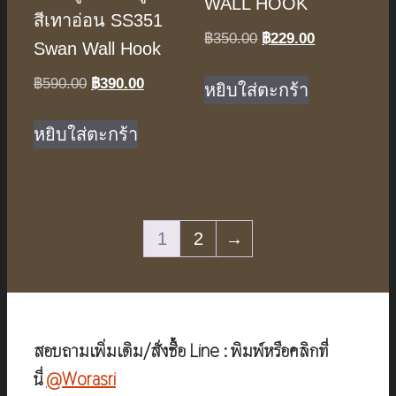
WALL HOOK
สีเทาอ่อน SS351
฿
350.00
Original
฿
229.00
Current
Swan Wall Hook
price
price
฿
590.00
Original
฿
390.00
Current
was:
is:
หยิบใส่ตะกร้า
price
price
฿350.00.
฿229.00.
was:
is:
หยิบใส่ตะกร้า
฿590.00.
฿390.00.
1
2
→
สอบถามเพิ่มเติม/สั่งซื้อ Line : พิมพ์หรือคลิกที่
นี่
@Worasri