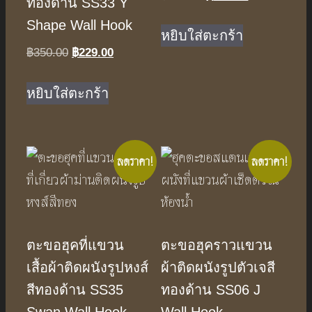
ทองด้าน SS33 Y
price
price
Shape Wall Hook
was:
is:
หยิบใส่ตะกร้า
฿350.00.
฿229.00.
฿
350.00
Original
฿
229.00
Current
price
price
was:
is:
หยิบใส่ตะกร้า
฿350.00.
฿229.00.
ลดราคา!
ลดราคา!
ตะขอฮุคที่แขวน
ตะขอฮุคราวแขวน
เสื้อผ้าติดผนังรูปหงส์
ผ้าติดผนังรูปตัวเจสี
สีทองด้าน SS35
ทองด้าน SS06 J
Swan Wall Hook
Wall Hook