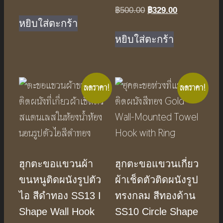
price
price
฿
500.00
Original
฿
329.00
Current
was:
is:
หยิบใส่ตะกร้า
price
price
฿500.00.
฿329.00.
was:
is:
หยิบใส่ตะกร้า
฿500.00.
฿329.00.
ลดราคา!
ลดราคา!
ฮุกตะขอแขวนผ้า
ฮุกตะขอแขวนเกี่ยว
ขนหนูติดผนังรูปตัว
ผ้าเช็ดตัวติดผนังรูป
ไอ สีดำทอง SS13 I
ทรงกลม สีทองด้าน
Shape Wall Hook
SS10 Circle Shape