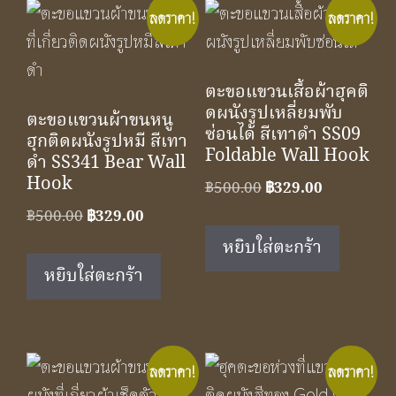
ลดราคา!
ลดราคา!
ตะขอแขวนเสื้อผ้าฮุคติ
ดผนังรูปเหลี่ยมพับ
ตะขอแขวนผ้าขนหนู
ซ่อนได้ สีเทาดำ SS09
ฮุกติดผนังรูปหมี สีเทา
Foldable Wall Hook
ดำ SS341 Bear Wall
Hook
Original
Current
฿
500.00
฿
329.00
price
price
Original
Current
฿
500.00
฿
329.00
was:
is:
price
price
หยิบใส่ตะกร้า
฿500.00.
฿329.00.
was:
is:
หยิบใส่ตะกร้า
฿500.00.
฿329.00.
ลดราคา!
ลดราคา!