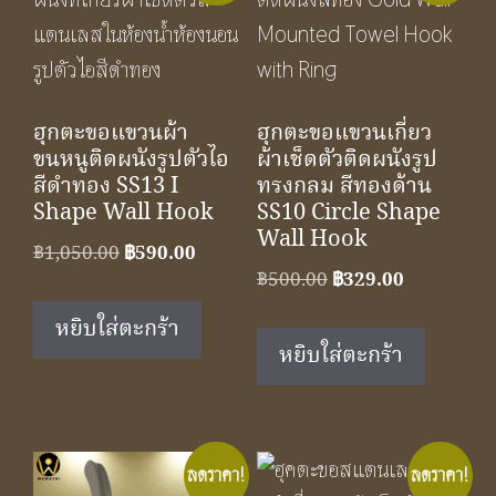
ฮุกตะขอแขวนผ้า
ฮุกตะขอแขวนเกี่ยว
ขนหนูติดผนังรูปตัวไอ
ผ้าเช็ดตัวติดผนังรูป
สีดำทอง SS13 I
ทรงกลม สีทองด้าน
Shape Wall Hook
SS10 Circle Shape
Wall Hook
Original
Current
฿
1,050.00
฿
590.00
Original
Current
฿
500.00
฿
329.00
price
price
price
price
was:
is:
หยิบใส่ตะกร้า
was:
is:
฿1,050.00.
฿590.00.
หยิบใส่ตะกร้า
฿500.00.
฿329.00.
ลดราคา!
ลดราคา!