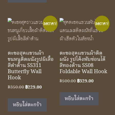
ลดราคา!
ลดราคา!
ตะขอฮุคแขวนผ้า
ตะขอฮุคแขวนผ้าติด
ขนหนูติดผนังรูปผีเสื้อ
ผนัง รูปโค้งพับซ่อนได้
สีดำด้าน SS311
สีทองด้าน SS08
Butterfly Wall
Foldable Wall Hook
Hook
Original
Current
฿
500.00
฿
329.00
Original
Current
฿
350.00
฿
229.00
price
price
price
price
was:
is:
หยิบใส่ตะกร้า
was:
is:
฿500.00.
฿329.00.
หยิบใส่ตะกร้า
฿350.00.
฿229.00.