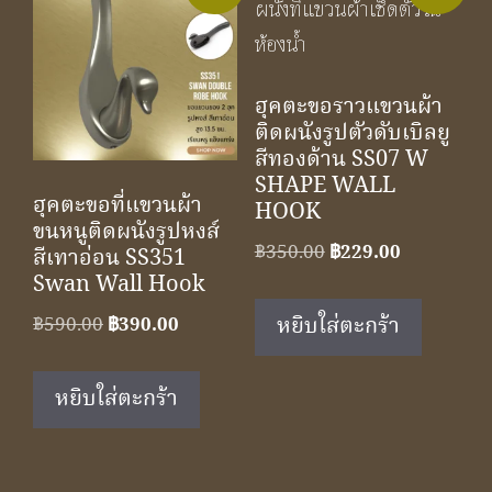
ฮุคตะขอราวแขวนผ้า
ติดผนังรูปตัวดับเบิลยู
สีทองด้าน SS07 W
SHAPE WALL
ฮุคตะขอที่แขวนผ้า
HOOK
ขนหนูติดผนังรูปหงส์
Original
Current
฿
350.00
฿
229.00
สีเทาอ่อน SS351
price
price
Swan Wall Hook
was:
is:
Original
Current
หยิบใส่ตะกร้า
฿
590.00
฿
390.00
฿350.00.
฿229.00.
price
price
was:
is:
หยิบใส่ตะกร้า
฿590.00.
฿390.00.