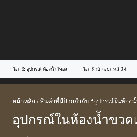
Skip
to
content
ก๊อก & อุปกรณ์ ห้องน้ำสีทอง
ก๊อก ฝักบัว อุปกรณ์ สีดำ
หน้าหลัก
/ สินค้าที่มีป้ายกำกับ “อุปกรณ์ในห้อง
อุปกรณ์ในห้องน้ำขวดแ