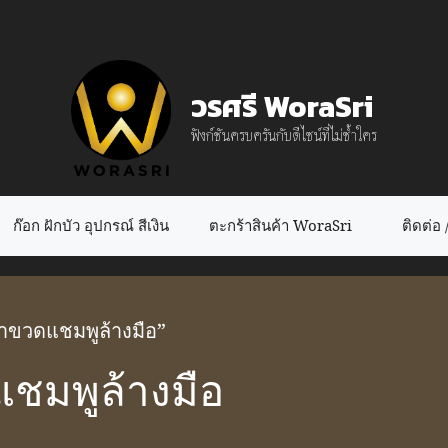
วรศรี WoraSri
ฟังก์ชันครบครันกับดีไซน์ที่ไม่ซ้ำใคร
ก๊อก ฝักบัว อุปกรณ์ สีเงิน
ตะกร้าสินค้า WoraSri
ติดต่อ / 
น้ำขวดแชมพูล้างมือ”
ชมพูล้างมือ