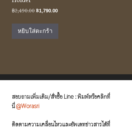
Holder
Original
Current
฿
2,490.00
฿
1,790.00
price
price
was:
is:
หยิบใส่ตะกร้า
฿2,490.00.
฿1,790.00.
สอบถามเพิ่มเติม/สั่งซื้อ Line : พิมพ์หรือคลิกที่
นี่
@Worasri
ติดตามความเคลื่อนไหวและอัพเดทข่าวสารได้ที่