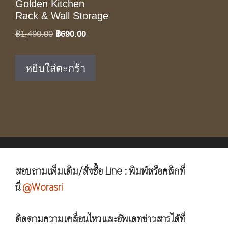
Golden Kitchen
Rack & Wall Storage
Original
Current
฿
1,490.00
฿
690.00
price
price
was:
is:
หยิบใส่ตะกร้า
฿1,490.00.
฿690.00.
สอบถามเพิ่มเติม/สั่งซื้อ Line : พิมพ์หรือคลิกที่
นี่
@Worasri
ติดตามความเคลื่อนไหวและอัพเดทข่าวสารได้ที่