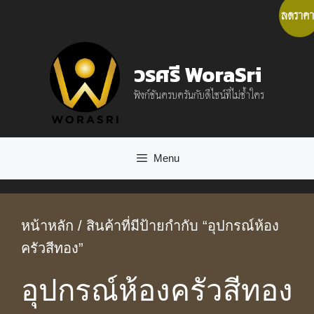
Skip
ลดราคา
to
content
วรศรี WoraSri
ฟังก์ชันครบครันกับดีไซน์ที่ไม่ซ้ำใคร
Menu
หน้าหลัก
/ สินค้าที่มีป้ายกำกับ “อุปกรณ์ห้อง
ครัวสีทอง”
อุปกรณ์ห้องครัวสีทอง