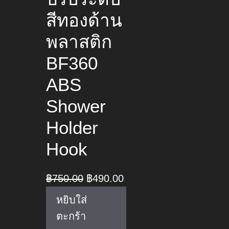
สีทองด้าน
พลาสติก
BF360
ABS
Shower
Holder
Hook
Original
Current
฿
750.00
฿
490.00
price
price
หยิบใส่
was:
is:
ตะกร้า
฿750.00.
฿490.00.