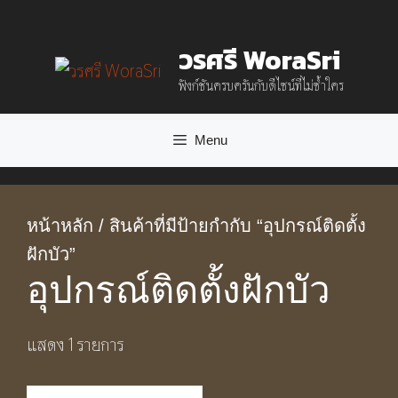
Skip
วรศรี WoraSri
to
ฟังก์ชันครบครันกับดีไซน์ที่ไม่ซ้ำใคร
content
Menu
หน้าหลัก
/ สินค้าที่มีป้ายกำกับ “อุปกรณ์ติดตั้ง
ฝักบัว”
อุปกรณ์ติดตั้งฝักบัว
แสดง 1 รายการ