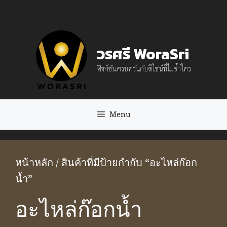
Skip
to
content
วรศรี WoraSri
ฟังก์ชันครบครันกับดีไซน์ที่ไม่ซ้ำใคร
Menu
หน้าหลัก
/ สินค้าที่มีป้ายกำกับ “อะไหล่ก๊อก
น้ำ”
อะไหล่ก๊อกน้ำ