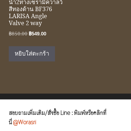
น้ำ2ทางเซรามิควาลว์
สีทองด้าน BF376
LARISA Angle
Valve 2 way
Original
Current
฿
850.00
฿
549.00
price
price
was:
is:
หยิบใส่ตะกร้า
฿850.00.
฿549.00.
สอบถามเพิ่มเติม/สั่งซื้อ Line : พิมพ์หรือคลิกที่
นี่
@Worasri