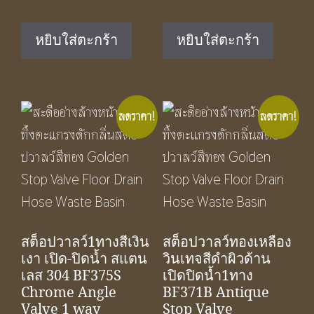
price
price
price
price
was:
is:
was:
is:
หยิบใส่ตะกร้า
หยิบใส่ตะกร้า
฿1,490.00.
฿890.00.
฿550.00.
฿350.00.
ลดราคา!
ลดราคา!
สต็อปวาลว์1ทางสีเงิน
สต็อปวาลว์ทองเหลือง
เงา เปิด-ปิดน้ำ สแตน
วินเทจสีดำผิวด้าน
เลส 304 BF375S
เปิดปิดน้ำ1ทาง
Chrome Angle
BF371B Antique
Valve 1 way
Stop Valve