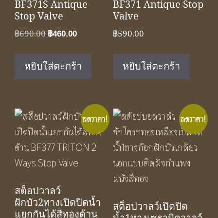
BF371S Antique
BF371 Antique Stop
Stop Valve
Valve
Original
Current
฿
690.00
฿
590.00
฿
460.00
price
price
was:
is:
หยิบใส่ตะกร้า
หยิบใส่ตะกร้า
฿690.00.
฿460.00.
ลดราคา!
ลดราคา!
สต็อปวาลว์
ฝักบัว2ทางเปิดปิดน้ำ
สต็อปวาลว์เปิดปิด
แยกกันได้สีทองด้าน