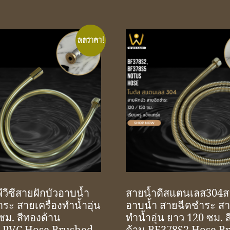
ลดราคา!
ีวีซีสายฝักบัวอาบน้ำ
สายน้ำดีสแตนเลส304สา
ระ สายเครื่องทำน้ำอุ่น
อาบน้ำ สายฉีดชำระ สาย
ซม. สีทองด้าน
ทำน้ำอุ่น ยาว 120 ซม. 