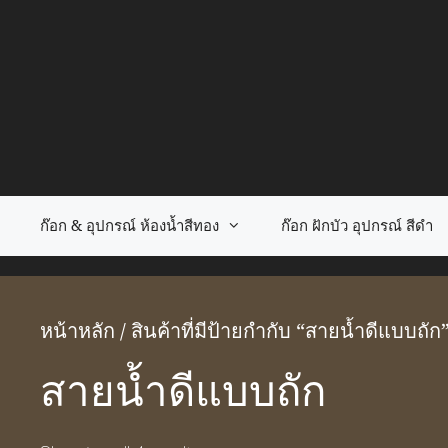
Skip
to
content
ก๊อก & อุปกรณ์ ห้องน้ำสีทอง
ก๊อก ฝักบัว อุปกรณ์ สีดำ
หน้าหลัก
/ สินค้าที่มีป้ายกำกับ “สายน้ำดีแบบถัก
สายน้ำดีแบบถัก