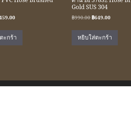
 PVC Hose Brushed
ด้าน BF378S2 Hose B
Gold SUS 304
riginal
Current
Original
Current
459.00
฿
990.00
฿
649.00
rice
price
price
price
as:
is:
was:
is:
่ตะกร้า
หยิบใส่ตะกร้า
690.00.
฿459.00.
฿990.00.
฿649.00.