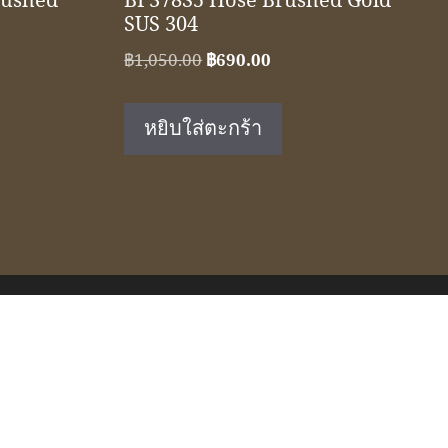
rushed
BF378S5 Hose Brushed Gold
SUS 304
Original
Current
฿
1,050.00
฿
690.00
price
price
was:
is:
หยิบใส่ตะกร้า
฿1,050.00.
฿690.00.