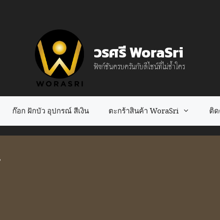
วรศรี WoraSri
ฟังก์ชันครบครันกับดีไซน์ที่ไม่ซ้ำใคร
ก๊อก ฝักบัว อุปกรณ์ สีเงิน
ตะกร้าสินค้า WoraSri
ติดต
”