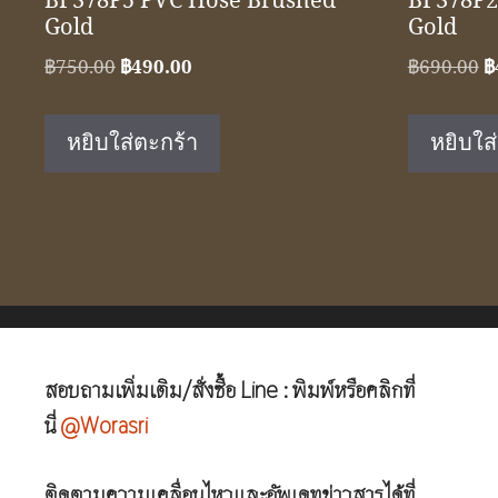
BF378P5 PVC Hose Brushed
BF378P2
Gold
Gold
Original
Current
O
฿
750.00
฿
490.00
฿
690.00
฿
price
price
p
was:
is:
w
หยิบใส่ตะกร้า
หยิบใส
฿750.00.
฿490.00.
฿
สอบถามเพิ่มเติม/สั่งซื้อ Line : พิมพ์หรือคลิกที่
นี่
@Worasri
ติดตามความเคลื่อนไหวและอัพเดทข่าวสารได้ที่