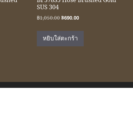
rushed
BF378S5 Hose Brushed Gold
SUS 304
Original
Current
฿
1,050.00
฿
690.00
price
price
was:
is:
หยิบใส่ตะกร้า
฿1,050.00.
฿690.00.