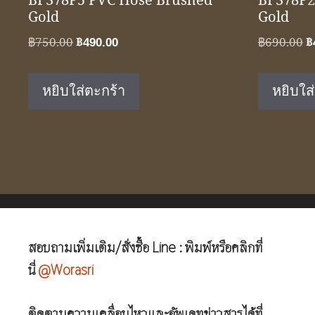
BF378P5 PVC Hose Brushed
BF378P2
Gold
Gold
Original
Current
O
฿
750.00
฿
490.00
฿
690.00
฿
price
price
p
was:
is:
w
หยิบใส่ตะกร้า
หยิบใส
฿750.00.
฿490.00.
฿
สอบถามเพิ่มเติม/สั่งซื้อ Line : พิมพ์หรือคลิกที่
นี่
@Worasri
ติดตามความเคลื่อนไหวและอัพเดทข่าวสารได้ที่