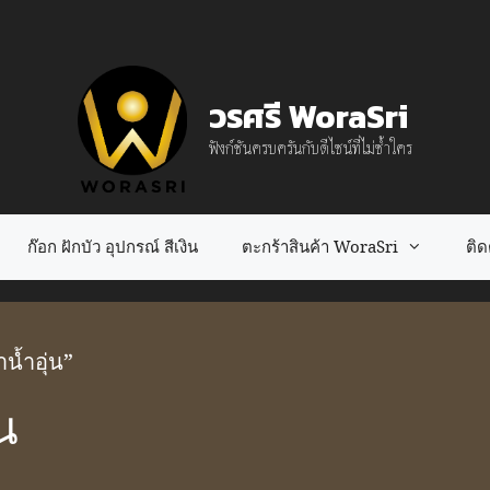
วรศรี WoraSri
ฟังก์ชันครบครันกับดีไซน์ที่ไม่ซ้ำใคร
ก๊อก ฝักบัว อุปกรณ์ สีเงิน
ตะกร้าสินค้า WoraSri
ติดต
ำน้ำอุ่น”
น