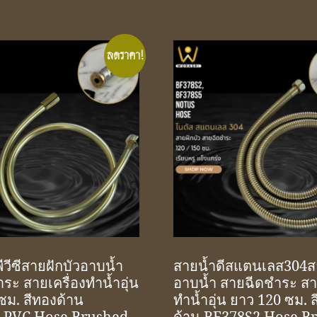
ลดราคา!
ีวีซีสายฝักบัวอาบน้ำ
สายน้ำดีสแตนเลส304สา
ระ สายเครื่องทำน้ำอุ่น
อาบน้ำ สายฉีดชำระ สาย
ซม. สีทองด้าน
ทำน้ำอุ่น ยาว 120 ซม. 