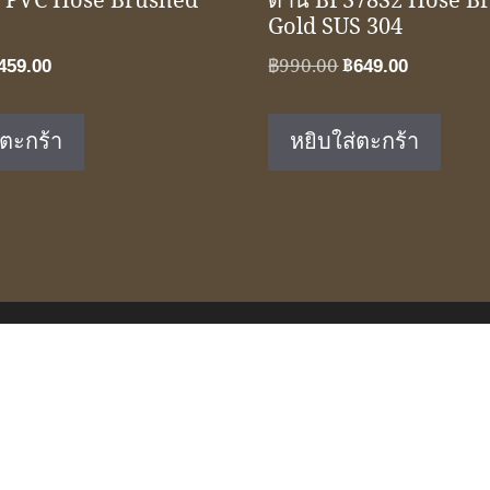
 PVC Hose Brushed
ด้าน BF378S2 Hose B
Gold SUS 304
riginal
Current
Original
Current
459.00
฿
990.00
฿
649.00
rice
price
price
price
as:
is:
was:
is:
่ตะกร้า
หยิบใส่ตะกร้า
690.00.
฿459.00.
฿990.00.
฿649.00.