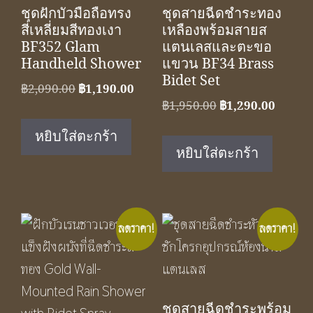
ชุดฝักบัวมือถือทรง
ชุดสายฉีดชำระทอง
สี่เหลี่ยมสีทองเงา
เหลืองพร้อมสายส
BF352 Glam
แตนเลสและตะขอ
Handheld Shower
แขวน BF34 Brass
Bidet Set
Original
Current
฿
2,090.00
฿
1,190.00
Original
Curren
฿
1,950.00
฿
1,290.00
price
price
price
price
was:
is:
หยิบใส่ตะกร้า
was:
is:
฿2,090.00.
฿1,190.00.
หยิบใส่ตะกร้า
฿1,950.00.
฿1,290
ลดราคา!
ลดราคา!
ชุดสายฉีดชำระพร้อม