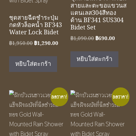
สายและตะขอแขวนส
แตนเลส304สีทอง
ชุดสายฉีดชำระปุ่ม
ด้าน BF341 SUS304
กดหัวล็อคน้ำ BF343
Bidet Set
Water Lock Bidet
Original
Current
฿
1,090.00
฿
690.00
Original
Current
฿
1,950.00
฿
1,290.00
price
price
price
price
was:
is:
หยิบใส่ตะกร้า
was:
is:
฿1,090.00.
฿690.00.
หยิบใส่ตะกร้า
฿1,950.00.
฿1,290.00.
ลดราคา!
ลดราคา!