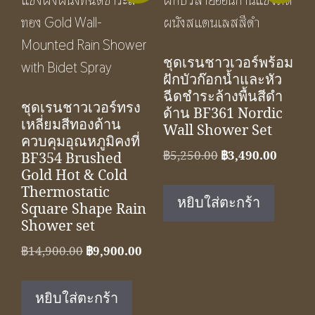
ชุดเรนชาวเวอร์พร้อม
ฝักบัวก๊อกน้ำและหัว
ฉีดชำระล้างพื้นสีดำ
ชุดเรนชาวเวอร์ทรง
ด้าน BF361 Nordic
เหลี่ยมสีทองด้าน
Wall Shower Set
ควบคุมอุณหภูมิคงที่
Original
Curren
฿
5,250.00
฿
3,490.00
BF354 Brushed
Gold Hot & Cold
price
price
Thermostatic
was:
is:
หยิบใส่ตะกร้า
Square Shape Rain
฿5,250.00.
฿3,490
Shower set
Original
Current
฿
14,900.00
฿
9,900.00
price
price
was:
is:
หยิบใส่ตะกร้า
฿14,900.00.
฿9,900.00.