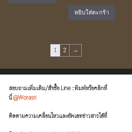
price
price
was:
is:
หยิบใส่ตะกร้า
฿11,990.00.
฿7,99
1
2
→
สอบถามเพิ่มเติม/สั่งซื้อ Line : พิมพ์หรือคลิกที่
นี่
@Worasri
ติดตามความเคลื่อนไหวและอัพเดทข่าวสารได้ที่