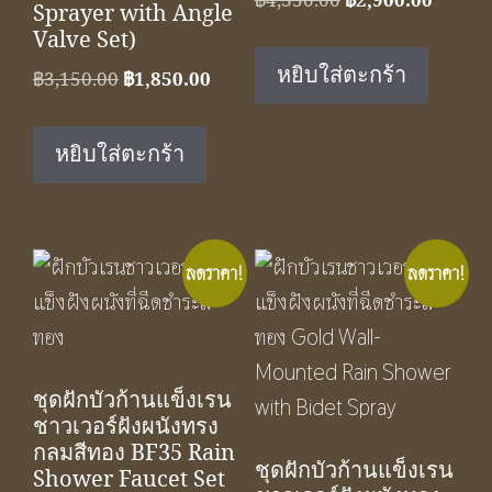
฿
4,350.00
฿
2,900.00
Sprayer with Angle
price
price
Valve Set)
was:
is:
หยิบใส่ตะกร้า
Original
Current
฿
3,150.00
฿
1,850.00
฿4,350.00.
฿2,900
price
price
was:
is:
หยิบใส่ตะกร้า
฿3,150.00.
฿1,850.00.
ลดราคา!
ลดราคา!
ชุดฝักบัวก้านแข็งเรน
ชาวเวอร์ฝังผนังทรง
กลมสีทอง BF35 Rain
ชุดฝักบัวก้านแข็งเรน
Shower Faucet Set