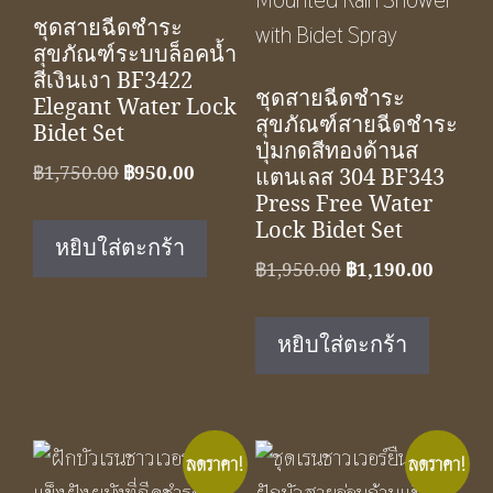
ชุดสายฉีดชำระ
สุขภัณฑ์ระบบล็อคน้ำ
สีเงินเงา BF3422
ชุดสายฉีดชำระ
Elegant Water Lock
สุขภัณฑ์สายฉีดชำระ
Bidet Set
ปุ่มกดสีทองด้านส
Original
Current
฿
1,750.00
฿
950.00
แตนเลส 304 BF343
price
price
Press Free Water
Lock Bidet Set
was:
is:
หยิบใส่ตะกร้า
฿1,750.00.
฿950.00.
Original
Curren
฿
1,950.00
฿
1,190.00
price
price
was:
is:
หยิบใส่ตะกร้า
฿1,950.00.
฿1,190
ลดราคา!
ลดราคา!