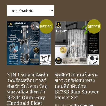
ลดราคา!
ลดราคา!
3 IN 1 ชุดสายฉีดชำ
ชุดฝักบัวก้านแข็งเรน
ระพร้อมสต็อปวาลว์
ชาวเวอร์ฝังผนังทรง
ต่อเข้าชักโครก วัสดุ
กลมสีดำผิวด้าน
ทองเหลือง สีเทาดำ
BF35B Rain Shower
BF344 (Gun Gray
Faucet Set
Handheld Bidet
Original
Curren