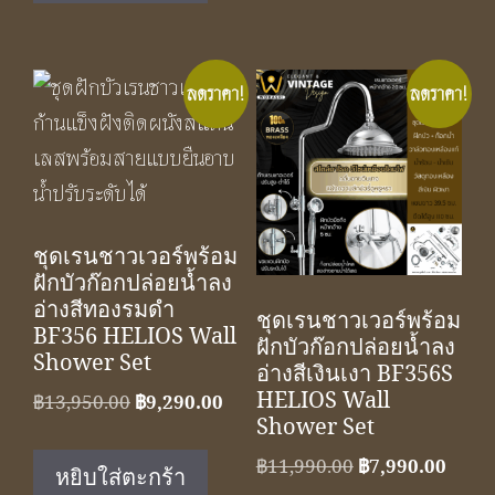
ลดราคา!
ลดราคา!
ชุดเรนชาวเวอร์พร้อม
ฝักบัวก๊อกปล่อยน้ำลง
อ่างสีทองรมดำ
ชุดเรนชาวเวอร์พร้อม
BF356 HELIOS Wall
ฝักบัวก๊อกปล่อยน้ำลง
Shower Set
อ่างสีเงินเงา BF356S
HELIOS Wall
Original
Current
฿
13,950.00
฿
9,290.00
Shower Set
price
price
was:
is:
Original
Curre
฿
11,990.00
฿
7,990.00
หยิบใส่ตะกร้า
฿13,950.00.
฿9,290.00.