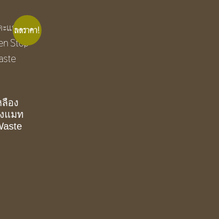
ลดราคา!
หลือง
องแมท
Waste