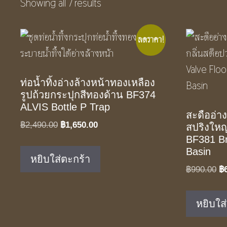
Showing all 7 results
ลดราคา!
ท่อน้ำทิ้งอ่างล้างหน้าทองเหลือง
รูปถ้วยกระปุกสีทองด้าน BF374
ALVIS Bottle P Trap
สะดืออ่า
Original
Current
฿
2,490.00
฿
1,650.00
สปริงใหญ่
price
price
BF381 B
Basin
was:
is:
หยิบใส่ตะกร้า
฿2,490.00.
฿1,650.00.
Or
฿
990.00
฿
pr
w
หยิบใส
฿9