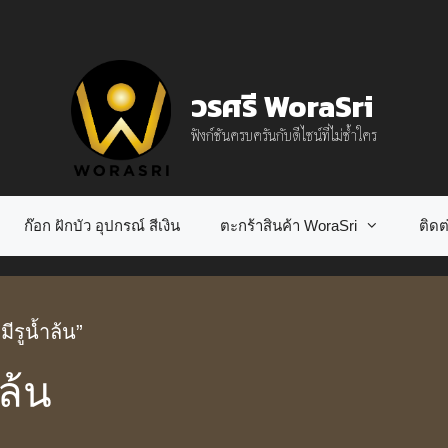
วรศรี WoraSri
ฟังก์ชันครบครันกับดีไซน์ที่ไม่ซ้ำใคร
ก๊อก ฝักบัว อุปกรณ์ สีเงิน
ตะกร้าสินค้า WoraSri
ติดต่
ีรูน้ำล้น”
ล้น