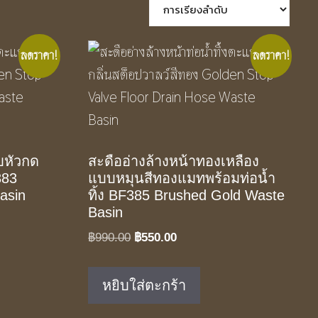
ลดราคา!
ลดราคา!
บหัวกด
สะดืออ่างล้างหน้าทองเหลือง
383
แบบหมุนสีทองแมทพร้อมท่อน้ำ
asin
ทิ้ง BF385 Brushed Gold Waste
Basin
Original
Current
฿
990.00
฿
550.00
price
price
was:
is:
หยิบใส่ตะกร้า
฿990.00.
฿550.00.