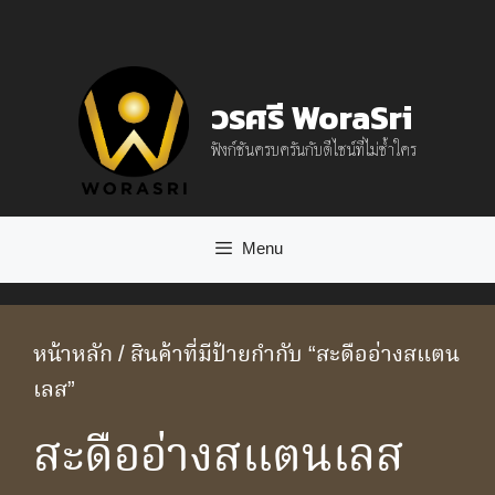
Skip
to
content
วรศรี WoraSri
ฟังก์ชันครบครันกับดีไซน์ที่ไม่ซ้ำใคร
Menu
หน้าหลัก
/ สินค้าที่มีป้ายกำกับ “สะดืออ่างสแตน
เลส”
สะดืออ่างสแตนเลส