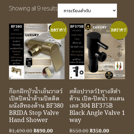
Showing all 9 results
ลดราคา!
ลดราคา!
ก๊อกฝักบัวน้ำเย็นวาลว์
สต็อปวาลว์1ทางสีดำ
เปิดปิดน้ำด้ามปัดติด
ด้าน เปิด-ปิดน้ำ สแตน
ผนังสีทองด้าน BF380
เลส 304 BF375B
BRIDA Stop Valve
Black Angle Valve 1
Hand Shower
way
Original
Current
Original
Current
฿
1,490.00
฿
890.00
฿
550.00
฿
350.00