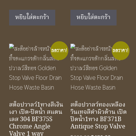
price
price
price
price
was:
is:
was:
is:
หยิบใส่ตะกร้า
หยิบใส่ตะกร้า
฿1,490.00.
฿890.00.
฿550.00.
฿350.00.
ลดราคา!
ลดราคา!
สต็อปวาลว์1ทางสีเงิน
สต็อปวาลว์ทองเหลือง
เงา เปิด-ปิดน้ำ สแตน
วินเทจสีดำผิวด้าน เปิด
เลส 304 BF375S
ปิดน้ำ1ทาง BF371B
Chrome Angle
Antique Stop Valve
Valve 1 way