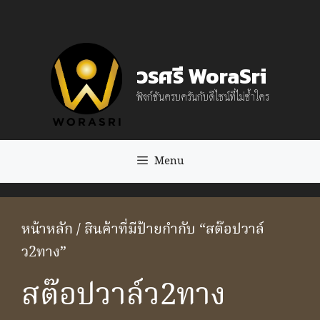
Skip
to
content
วรศรี WoraSri
ฟังก์ชันครบครันกับดีไซน์ที่ไม่ซ้ำใคร
Menu
หน้าหลัก
/ สินค้าที่มีป้ายกำกับ “สต๊อปวาล์
ว2ทาง”
สต๊อปวาล์ว2ทาง