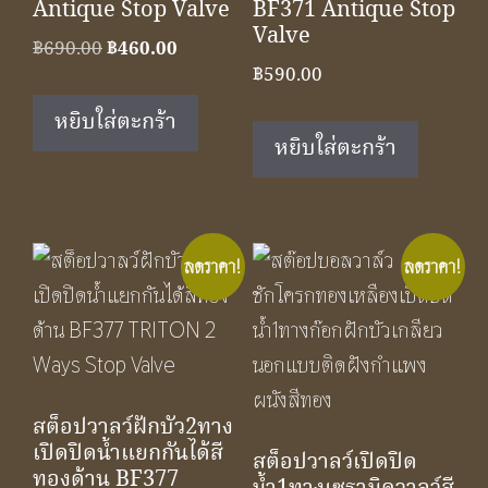
Antique Stop Valve
BF371 Antique Stop
Valve
Original
Current
฿
690.00
฿
460.00
฿
590.00
price
price
was:
is:
หยิบใส่ตะกร้า
฿690.00.
฿460.00.
หยิบใส่ตะกร้า
ลดราคา!
ลดราคา!
สต็อปวาลว์ฝักบัว2ทาง
เปิดปิดน้ำแยกกันได้สี
สต็อปวาลว์เปิดปิด
ทองด้าน BF377