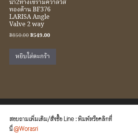
น้ำ2ทางเซรามิควาลว์สี
ทองด้าน BF376
LARISA Angle
Valve 2 way
Original
Current
฿
850.00
฿
549.00
price
price
was:
is:
หยิบใส่ตะกร้า
฿850.00.
฿549.00.
สอบถามเพิ่มเติม/สั่งซื้อ Line : พิมพ์หรือคลิกที่
นี่
@Worasri