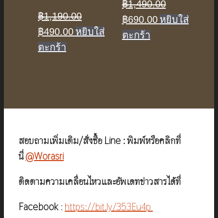
฿
1,490.00
฿
1,190.00
Original
Current
฿
690.00
หยิบใส่
Original
Current
฿
490.00
หยิบใส่
price
price
ตะกร้า
price
price
ตะกร้า
was:
is:
was:
is:
฿1,490.00.
฿690.00.
฿1,190.00.
฿490.00.
สอบถามเพิ่มเติม/สั่งซื้อ Line : พิมพ์หรือคลิกที่
นี่
@Worasri
ติดตามความเคลื่อนไหวและอัพเดทข่าวสารได้ที่
Facebook
:
https://bit.ly/353Eu4p