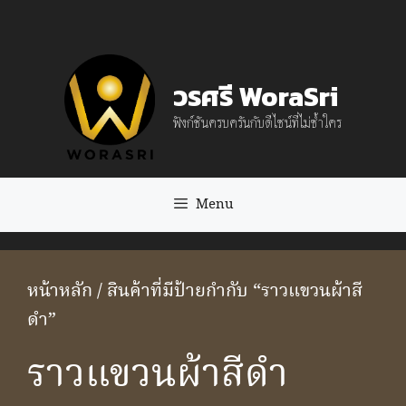
Skip
to
content
วรศรี WoraSri
ฟังก์ชันครบครันกับดีไซน์ที่ไม่ซ้ำใคร
Menu
หน้าหลัก
/ สินค้าที่มีป้ายกำกับ “ราวแขวนผ้าสี
ดำ”
ราวแขวนผ้าสีดำ