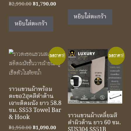
Original
Current
฿
2,990.00
฿
1,790.00
price
price
price
price
was:
is:
หยิบใส่ตะกร้า
was:
is:
฿1,950.00.
฿1,290
หยิบใส่ตะกร้า
฿2,990.00.
฿1,790.00.
ลดราคา!
ลดราคา!
ราวแขวนผ้าพร้อม
ตะขอ2ฮุคสีดำด้าน
เจาะติดผนัง ยาว 58.8
ซม. SS53 Towel Bar
ราวแขวนผ้าเหลี่ยมสี
& Hook
ดำผิวด้าน ยาว 60 ซม.
Original
Current
฿
1,950.00
฿
1,090.00
SUS304 SS51B