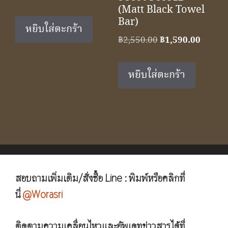
price
price
(Matt Black Towel
Bar)
was:
is:
หยิบใส่ตะกร้า
฿1,950.00.
฿1,090.00.
Original
Curren
฿
2,550.00
฿
1,590.00
price
price
was:
is:
หยิบใส่ตะกร้า
฿2,550.00.
฿1,590
สอบถามเพิ่มเติม/สั่งซื้อ Line : พิมพ์หรือคลิกที่
นี่
@Worasri
ติดตามความเคลื่อนไหวและอัพเดทข่าวสารได้ที่