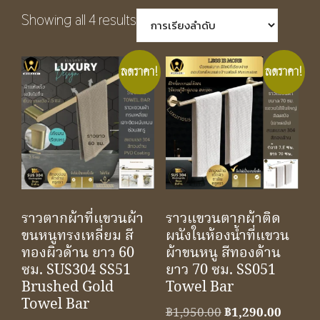
Showing all 4 results
ลดราคา!
ลดราคา!
ราวตากผ้าที่แขวนผ้า
ราวแขวนตากผ้าติด
ขนหนูทรงเหลี่ยม สี
ผนังในห้องน้ำที่แขวน
ทองผิวด้าน ยาว 60
ผ้าขนหนู สีทองด้าน
ซม. SUS304 SS51
ยาว 70 ซม. SS051
Brushed Gold
Towel Bar
Towel Bar
Original
Curren
฿
1,950.00
฿
1,290.00