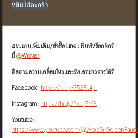
was:
is:
หยิบใส่ตะกร้า
฿3,750.00.
฿2,490.00.
สอบถามเพิ่มเติม/สั่งซื้อ Line : พิมพ์หรือคลิกที่
นี่
@Worasri
ติดตามความเคลื่อนไหวและอัพเดทข่าวสารได้ที่
Facebook
:
https://bit.ly/353Eu4p
Instagram
:
https://bit.ly/2xJqFMB
Youtube
:
https://www.youtube.com/@WoraSriGoldenFauc