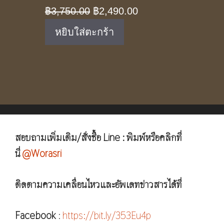
Original
Current
฿
3,750.00
฿
2,490.00
price
price
หยิบใส่ตะกร้า
was:
is:
฿3,750.00.
฿2,490.00.
สอบถามเพิ่มเติม/สั่งซื้อ Line : พิมพ์หรือคลิกที่
นี่
@Worasri
ติดตามความเคลื่อนไหวและอัพเดทข่าวสารได้ที่
Facebook
:
https://bit.ly/353Eu4p