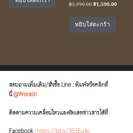
หยิบใส่ตะกร้า
฿2,090.00.
฿1,390.00.
Original
Curren
฿
2,390.00
฿
1,590.00
price
price
was:
is:
หยิบใส่ตะกร้า
฿2,390.00.
฿1,590
สอบถามเพิ่มเติม/สั่งซื้อ Line : พิมพ์หรือคลิกที่
นี่
@Worasri
ติดตามความเคลื่อนไหวและอัพเดทข่าวสารได้ที่
Facebook
:
https://bit.ly/353Eu4p