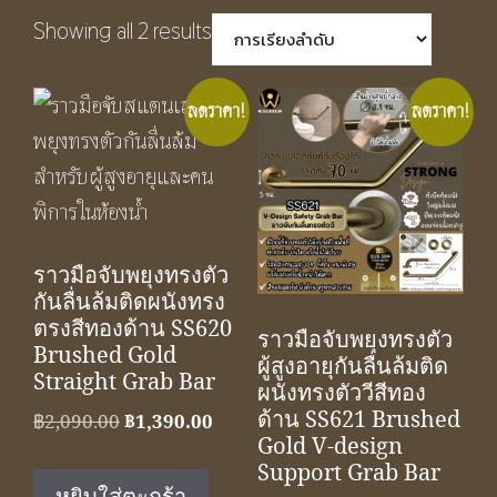
Showing all 2 results
ลดราคา!
ลดราคา!
ราวมือจับพยุงทรงตัว
กันลื่นล้มติดผนังทรง
ตรงสีทองด้าน SS620
ราวมือจับพยุงทรงตัว
Brushed Gold
ผู้สูงอายุกันลื่นล้มติด
Straight Grab Bar
ผนังทรงตัววีสีทอง
ด้าน SS621 Brushed
Original
Current
฿
2,090.00
฿
1,390.00
Gold V-design
price
price
Support Grab Bar
was:
is: