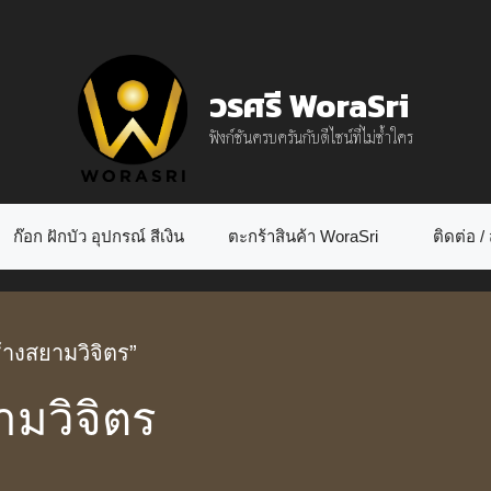
วรศรี WoraSri
ฟังก์ชันครบครันกับดีไซน์ที่ไม่ซ้ำใคร
ก๊อก ฝักบัว อุปกรณ์ สีเงิน
ตะกร้าสินค้า WoraSri
ติดต่อ / ส
ช้างสยามวิจิตร”
ามวิจิตร