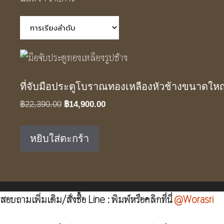
ที่จับมือประตูโบราณทองเหลืองหัวช้างขนาดให
Original
Current
฿
22,390.00
฿
14,900.00
price
price
was:
is:
หยิบใส่ตะกร้า
฿22,390.00.
฿14,900.00.
สอบถามเพิ่มเติม/สั่งซื้อ Line : พิมพ์หรือคลิกที่นี่
@Worasri