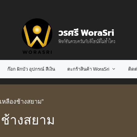
วรศรี WoraSri
ฟังก์ชันครบครันกับดีไซน์ที่ไม่ซ้ำใคร
ก๊อก ฝักบัว อุปกรณ์ สีเงิน
ตะกร้าสินค้า WoraSri
ติดต่
งเหลืองช้างสยาม”
งช้างสยาม