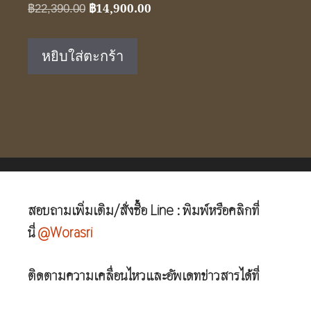
฿
14,900.00
Original
Current
฿
22,390.00
price
price
was:
is:
หยิบใส่ตะกร้า
฿22,390.00.
฿14,900.00.
สอบถามเพิ่มเติม/สั่งซื้อ Line : พิมพ์หรือคลิกที่
นี่
@Worasri
ติดตามความเคลื่อนไหวและอัพเดทข่าวสารได้ที่