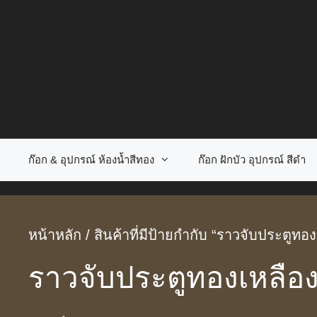
Skip
to
content
ก๊อก & อุปกรณ์ ห้องน้ำสีทอง
ก๊อก ฝักบัว อุปกรณ์ สีดำ
หน้าหลัก
/ สินค้าที่มีป้ายกำกับ “ราวจับประตูทอ
ราวจับประตูทองเหลือ