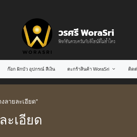
วรศรี WoraSri
ฟังก์ชันครบครันกับดีไซน์ที่ไม่ซ้ำใคร
ก๊อก ฝักบัว อุปกรณ์ สีเงิน
ตะกร้าสินค้า WoraSri
ติดต่
ช้างลายละเอียด”
ยละเอียด