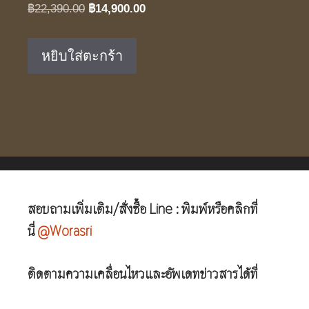
Original
Current
฿
22,390.00
฿
14,900.00
price
price
was:
is:
หยิบใส่ตะกร้า
฿22,390.00.
฿14,900.00.
สอบถามเพิ่มเติม/สั่งซื้อ Line : พิมพ์หรือคลิกที่
นี่
@Worasri
ติดตามความเคลื่อนไหวและอัพเดทข่าวสารได้ที่