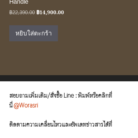
Handle
฿
14,900.00
Original
Current
฿
22,390.00
price
price
was:
is:
หยิบใส่ตะกร้า
฿22,390.00.
฿14,900.00.
สอบถามเพิ่มเติม/สั่งซื้อ Line : พิมพ์หรือคลิกที่
นี่
@Worasri
ติดตามความเคลื่อนไหวและอัพเดทข่าวสารได้ที่