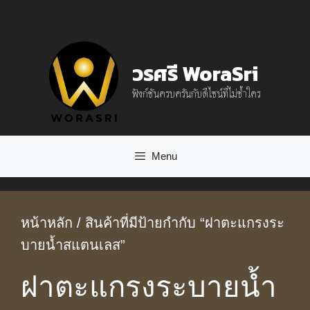
Skip
to
content
วรศรี WoraSri
ฟังก์ชันครบครันกับดีไซน์ที่ไม่ซ้ำใคร
Menu
หน้าหลัก
/ สินค้าที่มีป้ายกำกับ “ฝาตะแกรงระ
บายน้ำสแตนเลส”
ฝาตะแกรงระบายน้ำ