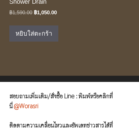
Shower Drain
Original
Current
฿
1,590.00
฿
1,050.00
price
price
was:
is:
หยิบใส่ตะกร้า
฿1,590.00.
฿1,050.00.
สอบถามเพิ่มเติม/สั่งซื้อ Line : พิมพ์หรือคลิกที่
นี่
@Worasri
ติดตามความเคลื่อนไหวและอัพเดทข่าวสารได้ที่